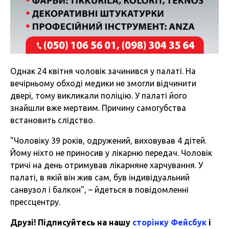
Однак 24 квітня чоловік зачинився у палаті. На
вечірньому обході медики не змогли відчинити
двері, тому викликали поліцію. У палаті його
знайшли вже мертвим. Причину самогубства
встановить слідство.
"Чоловіку 39 років, одружений, виховував 4 дітей.
Йому ніхто не приносив у лікарню передач. Чоловік
тричі на день отримував лікарняне харчування. У
палаті, в якій він жив сам, був індивідуальний
санвузол і балкон", – йдеться в повідомленні
прессцентру.
Друзі! Підписуйтесь на нашу
сторінку Фейсбук
і