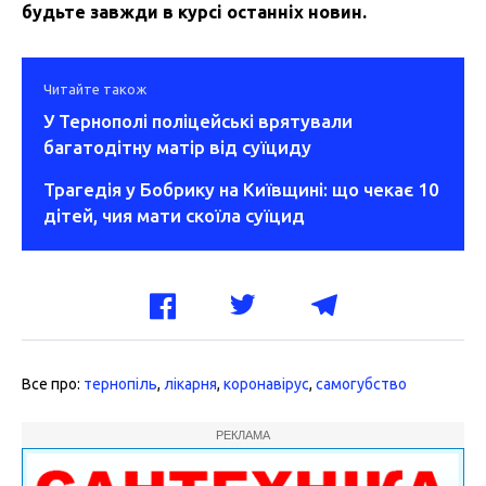
будьте завжди в курсі останніх новин.
Читайте також
У Тернополі поліцейські врятували
багатодітну матір від суїциду
Трагедія у Бобрику на Київщині: що чекає 10
дітей, чия мати скоїла суїцид
Все про:
тернопіль
,
лікарня
,
коронавірус
,
самогубство
РЕКЛАМА