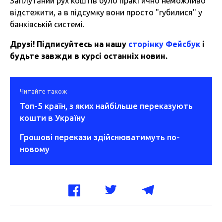
Заплутаний рух коштів було практично неможливо
відстежити, а в підсумку вони просто "губилися" у
банківській системі.
Друзі! Підписуйтесь на нашу
сторінку Фейсбук
і
будьте завжди в курсі останніх новин.
Читайте також
Топ-5 країн, з яких найбільше переказують
кошти в Україну
Грошові перекази здійснюватимуть по-
новому