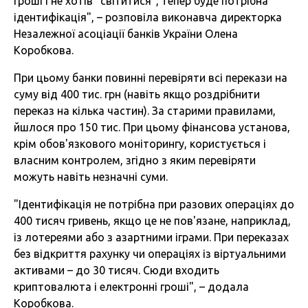
гроші і не хотів "світитися", тепер буде потрібна
ідентифікація", – розповіла виконавча директорка
Незалежної асоціації банків України Олена
Коробкова.
При цьому банки повинні перевіряти всі перекази на
суму від 400 тис. грн (навіть якщо роздрібнити
переказ на кілька частин). За старими правилами,
йшлося про 150 тис. При цьому фінансова установа,
крім обов'язкового моніторингу, користується і
власним контролем, згідно з яким перевіряти
можуть навіть незначні суми.
"Ідентифікація не потрібна при разових операціях до
400 тисяч гривень, якщо це не пов'язане, наприклад,
із лотереями або з азартними іграми. При переказах
без відкриття рахунку чи операціях із віртуальними
активами – до 30 тисяч. Сюди входить
криптовалюта і електронні гроші", – додала
Коробкова.