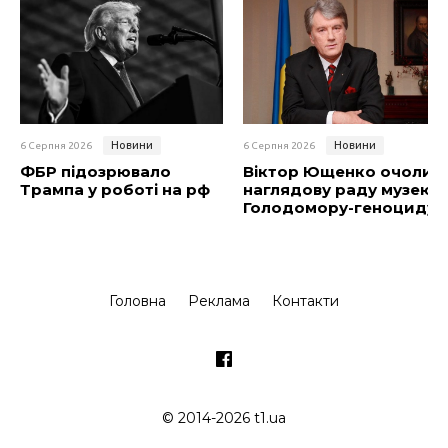
Новини
Новини
6 Серпня 2026
6 Серпня 2026
ФБР підозрювало
Віктор Ющенко очолив
Трампа у роботі на рф
наглядову раду музею
Голодомору-геноциду
Головна
Реклама
Контакти
© 2014-2026 t1.ua