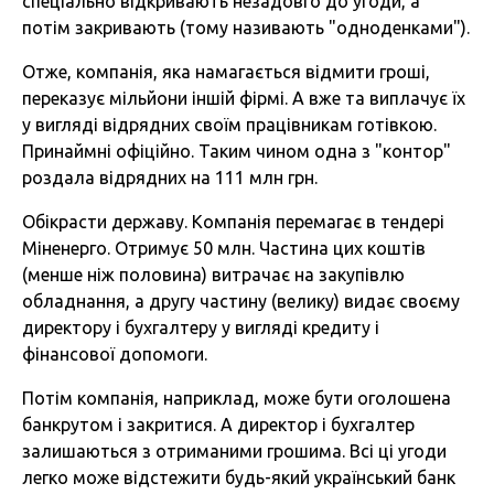
спеціально відкривають незадовго до угоди, а
потім закривають (тому називають "одноденками").
Отже, компанія, яка намагається відмити гроші,
переказує мільйони іншій фірмі. А вже та виплачує їх
у вигляді відрядних своїм працівникам готівкою.
Принаймні офіційно. Таким чином одна з "контор"
роздала відрядних на 111 млн грн.
Обікрасти державу. Компанія перемагає в тендері
Міненерго. Отримує 50 млн. Частина цих коштів
(менше ніж половина) витрачає на закупівлю
обладнання, а другу частину (велику) видає своєму
директору і бухгалтеру у вигляді кредиту і
фінансової допомоги.
Потім компанія, наприклад, може бути оголошена
банкрутом і закритися. А директор і бухгалтер
залишаються з отриманими грошима. Всі ці угоди
легко може відстежити будь-який український банк