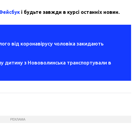
 Фейсбук
і будьте завжди в курсі останніх новин.
ого від коронавірусу чоловіка закидають
ну дитину з Нововолинська транспортували в
РЕКЛАМА