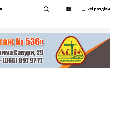
ів
Усі розділи