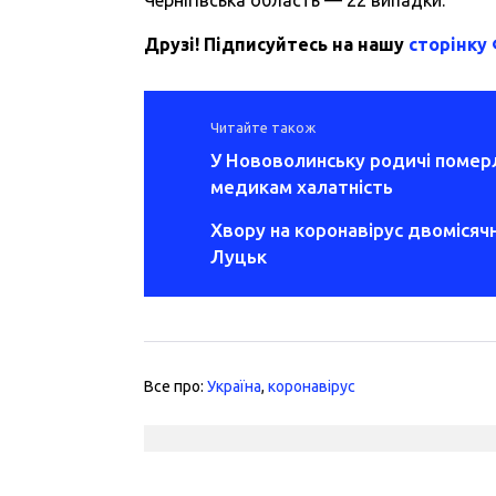
Чернігівська область — 22 випадки.
Друзі! Підписуйтесь на нашу
сторінку
Читайте також
У Нововолинську родичі померл
медикам халатність
Хвору на коронавірус двомісяч
Луцьк
Все про:
Україна
,
коронавірус