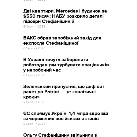
Дві квартири, Mercedes і будинок за
$550 тисяч: НАБУ розкрило деталі
підозри Стефанішиній
6 Серпня 2026
ВАКС обрав запобіжний захід для
експосла Стефанішиної
6 Серпня 2026
В Україні хочуть заборонити
роботодавцям турбувати працівників
у неробочий час
6 Серпня 2026
Зеленський припустив, що дефіцит
ракет до Patriot — це «політичні
кроки»
5 Серпня 2026
ЄС спрямує Україні 1,4 млрд євро від
заморожених російських активів
5 Серпня 2026
Ольгу Стефанішину звільнили з