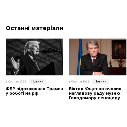
Останні матеріали
Новини
Новини
6 Серпня 2026
6 Серпня 2026
ФБР підозрювало Трампа
Віктор Ющенко очолив
у роботі на рф
наглядову раду музею
Голодомору-геноциду