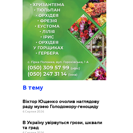
В тему
Віктор Ющенко очолив наглядову
раду музею Голодомору-геноциду
6 Серпня 2026
В Україну увірвуться грози, шквали
та град
6 Серпня 2026