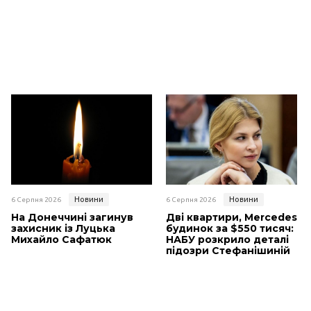
Новини
Новини
6 Серпня 2026
6 Серпня 2026
На Донеччині загинув
Дві квартири, Mercedes і
захисник із Луцька
будинок за $550 тисяч:
Михайло Сафатюк
НАБУ розкрило деталі
підозри Стефанішиній