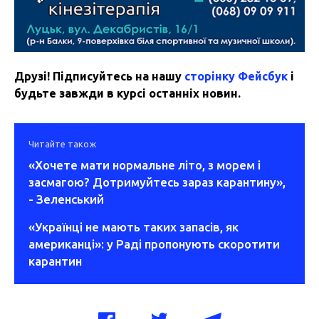
Друзі! Підписуйтесь на нашу
сторінку Фейсбук
і
будьте завжди в курсі останніх новин.
Читайте також
«Хочете мати нормальне літо, з морем і
засмагою? Дотримуйтесь зараз карантину»,
- Зеленський
«Українці не мають таких запасів, як
американці»: у Раді пропонують скоротити
карантин