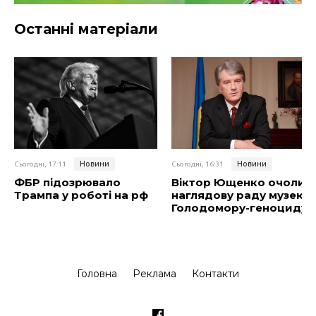
Останні матеріали
Новини
Новини
Сьогодні, 17:11
Сьогодні, 16:31
ФБР підозрювало
Віктор Ющенко очолив
Трампа у роботі на рф
наглядову раду музею
Голодомору-геноциду
Головна
Реклама
Контакти