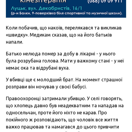
Коли побачив, що накоїв, перелякався та викликав
«швидку». Медикам сказав, що на його батьків
напали.
Батько нелюда помер за добу в лікарні - у нього
була розрубана голова. Мати у важкому стані - у неї
немає ока та відрубані вуха.
У вбивці ще є молодший брат. На момент страшної
розправи він ночував у своєї бабусі.
Правоохоронці затримали убивцю. У селі говорять,
що хлопець давно був неадекватним та нападав на
односельчан, проте його ніхто не карав. Про
покійного ж розповідають, що чоловік все життя
важко працював та намагався до цього привчити