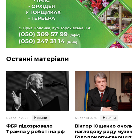
Останні матеріали
Новини
Новини
6 Серпня 2026
6 Серпня 2026
ФБР підозрювало
Віктор Ющенко очолив
Трампа у роботі на рф
наглядову раду музею
Голодомору-геноциду