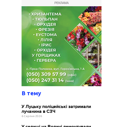
РЕКЛАМА
В тему
У Луцьку поліцейські затримали
лучанина в СЗЧ
6 Серпня 2026
У селищі на Волині демонтували