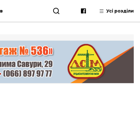
ів
Усі розділи