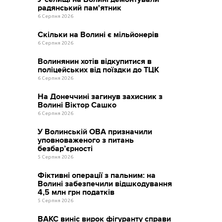
радянський пам'ятник
6 Серпня 2026
Скільки на Волині є мільйонерів
6 Серпня 2026
Волинянин хотів відкупитися в
поліцейських від поїздки до ТЦК
6 Серпня 2026
На Донеччині загинув захисник з
Волині Віктор Сашко
6 Серпня 2026
У Волинській ОВА призначили
уповноваженого з питань
безбар’єрності
5 Серпня 2026
Фіктивні операції з пальним: на
Волині забезпечили відшкодування
4,5 млн грн податків
5 Серпня 2026
ВАКС виніс вирок фігуранту справи