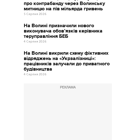
про контрабанду через Волинську
митницю на пів мільярда гривень
5 Серпня 2026
На Волині призначили нового
виконувача обов’язків керівника
теруправління БЕБ
4 Серпня 2026
На Волині викрили схему фіктивних
відряджень на «Укрзалізниці»:
працівників залучали до приватного
будівництва
4 Серпня 2026
РЕКЛАМА