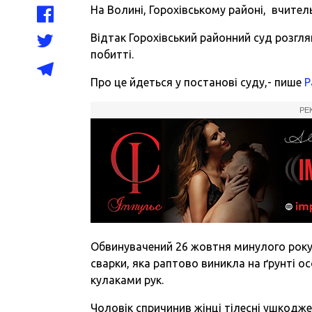
На Волині, Горохівському районі, вчитель
Відтак Горохівський районний суд розгл
побитті.
Про це йдеться у постанові суду,- пише
Р
РЕ
Обвинувачений 26 жовтня минулого року,
сварки, яка раптово виникла на ґрунті ос
кулаками рук.
Чоловік спричинив жінці тілесні ушкодже