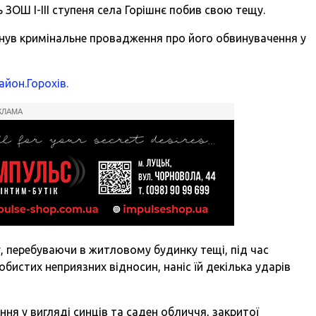
 ЗОШ І-ІІІ ступеня села Горішнє побив свою тещу.
янув кримінальне провадження про його обвинувачення у
айон.Горохів.
КЛАМА
 перебуваючи в житловому будинку тещі, під час
обистих неприязних відносин, наніс їй декілька ударів
ння у вигляді синців та саден обличчя, закритої