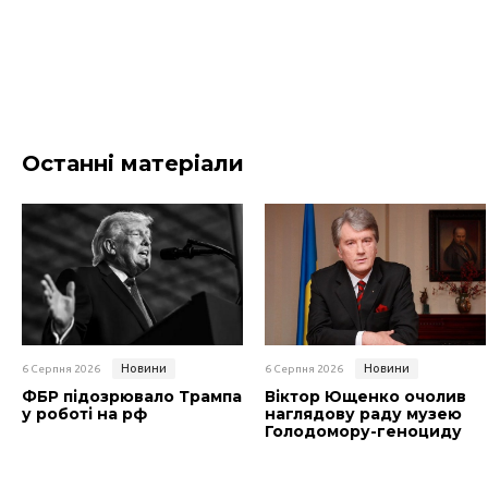
Останні матеріали
Новини
Новини
6 Серпня 2026
6 Серпня 2026
ФБР підозрювало Трампа
Віктор Ющенко очолив
у роботі на рф
наглядову раду музею
Голодомору-геноциду