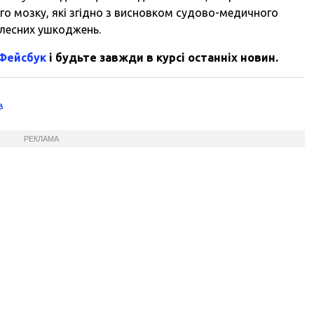
го мозку, які згідно з висновком судово-медичного
тілесних ушкоджень.
 Фейсбук
і будьте завжди в курсі останніх новин.
в
РЕКЛАМА