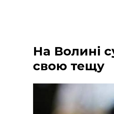
На Волині с
свою тещу