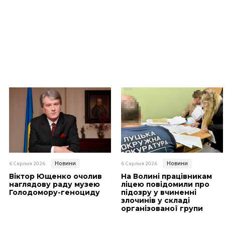
Новини
Новини
6 Серпня 2026
6 Серпня 2026
Віктор Ющенко очолив
На Волині працівникам
наглядову раду музею
ліцею повідомили про
Голодомору-геноциду
підозру у вчиненні
злочинів у складі
організованої групи