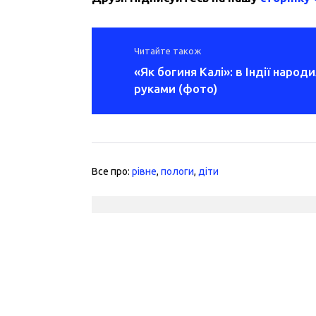
Читайте також
«Як богиня Калі»: в Індії народ
руками (фото)
Все про:
рівне
,
пологи
,
діти