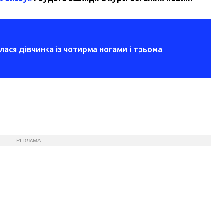
илася дівчинка із чотирма ногами і трьома
РЕКЛАМА