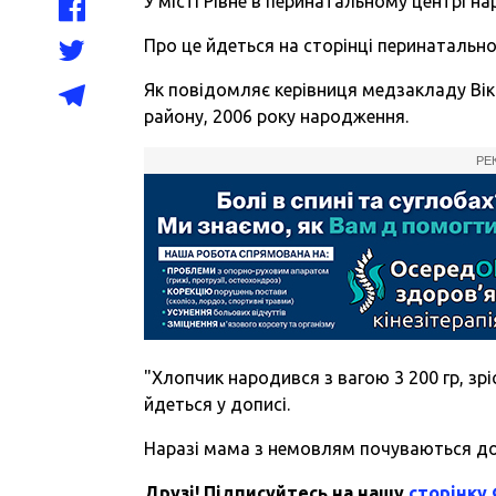
У місті Рівне в перинатальному центрі 
Про це йдеться на сторінці перинатально
Як повідомляє керівниця медзакладу Вік
району, 2006 року народження.
РЕ
"Хлопчик народився з вагою 3 200 гр, зріс
йдеться у дописі.
Наразі мама з немовлям почуваються доб
Друзі! Підписуйтесь на нашу
сторінку