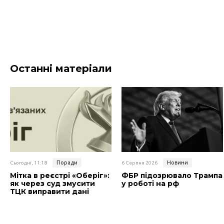
Останні матеріали
Поради
Новини
Сьогодні, 11:18
6 Серпня 2026
Мітка в реєстрі «Оберіг»:
ФБР підозрювало Трампа
як через суд змусити
у роботі на рф
ТЦК виправити дані