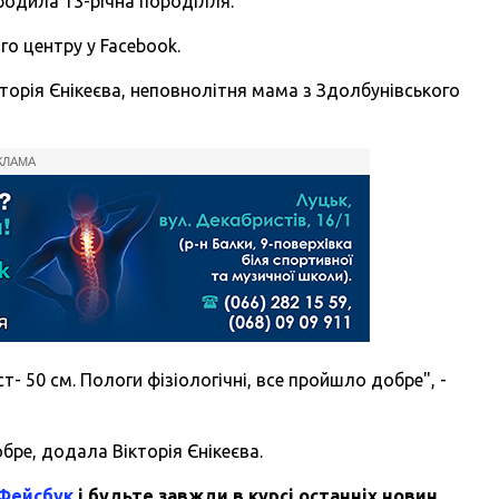
народила
13-річна породілля
.
го центру у Facebook.
торія Єнікеєва, неповнолітня мама з Здолбунівського
КЛАМА
т- 50 см. Пологи фізіологічні, все пройшло добре", -
ре, додала Вікторія Єнікеєва.
 Фейсбук
і будьте завжди в курсі останніх новин.