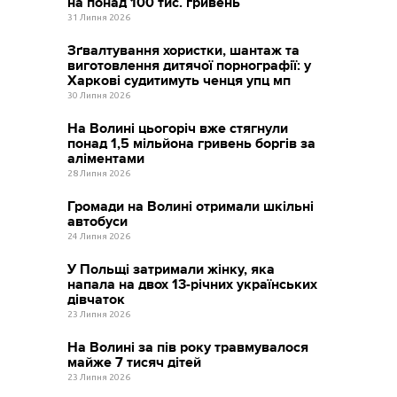
на понад 100 тис. гривень
31 Липня 2026
Зґвалтування хористки, шантаж та
виготовлення дитячої порнографії: у
Харкові судитимуть ченця упц мп
30 Липня 2026
На Волині цьогоріч вже стягнули
понад 1,5 мільйона гривень боргів за
аліментами
28 Липня 2026
Громади на Волині отримали шкільні
автобуси
24 Липня 2026
У Польщі затримали жінку, яка
напала на двох 13-річних українських
дівчаток
23 Липня 2026
На Волині за пів року травмувалося
майже 7 тисяч дітей
23 Липня 2026