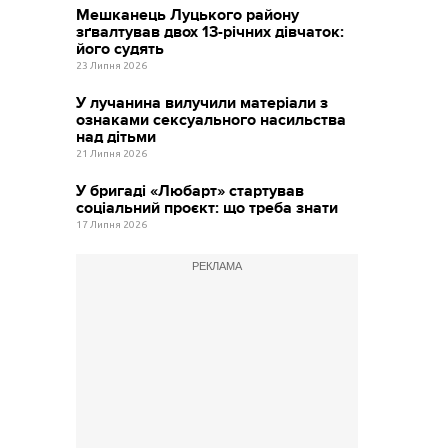
Мешканець Луцького району
зґвалтував двох 13-річних дівчаток:
його судять
23 Липня 2026
У лучанина вилучили матеріали з
ознаками сексуального насильства
над дітьми
21 Липня 2026
У бригаді «Любарт» стартував
соціальний проєкт: що треба знати
17 Липня 2026
РЕКЛАМА