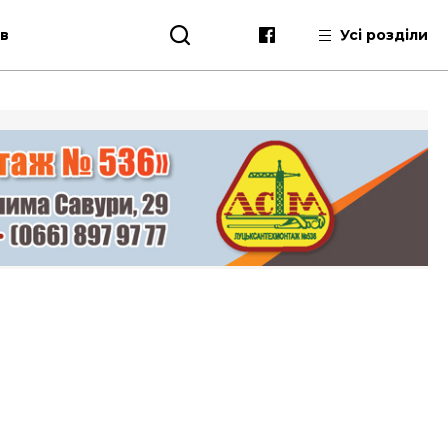
ів
Усі розділи