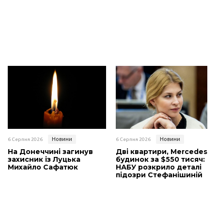
Новини
Новини
6 Серпня 2026
6 Серпня 2026
На Донеччині загинув
Дві квартири, Mercedes і
захисник із Луцька
будинок за $550 тисяч:
Михайло Сафатюк
НАБУ розкрило деталі
підозри Стефанішиній