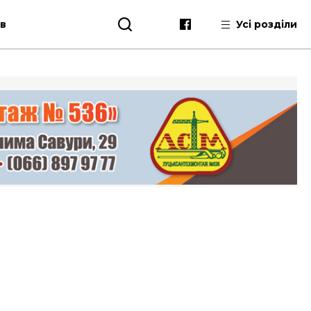
ів
Усі розділи