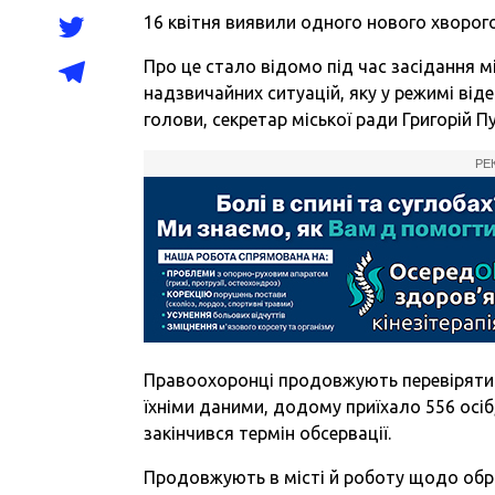
16 квітня виявили одного нового хворого
Про це стало відомо під час засідання мі
надзвичайних ситуацій, яку у режимі від
голови, секретар міської ради Григорій П
РЕ
Правоохоронці продовжують перевіряти г
їхніми даними, додому приїхало 556 осіб
закінчився термін обсервації.
Продовжують в місті й роботу щодо об