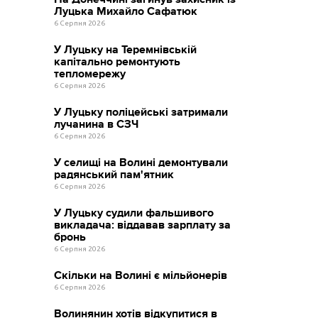
Луцька Михайло Сафатюк
6 Серпня 2026
У Луцьку на Теремнівській
капітально ремонтують
тепломережу
6 Серпня 2026
У Луцьку поліцейські затримали
лучанина в СЗЧ
6 Серпня 2026
У селищі на Волині демонтували
радянський пам'ятник
6 Серпня 2026
У Луцьку судили фальшивого
викладача: віддавав зарплату за
бронь
6 Серпня 2026
Скільки на Волині є мільйонерів
6 Серпня 2026
Волинянин хотів відкупитися в