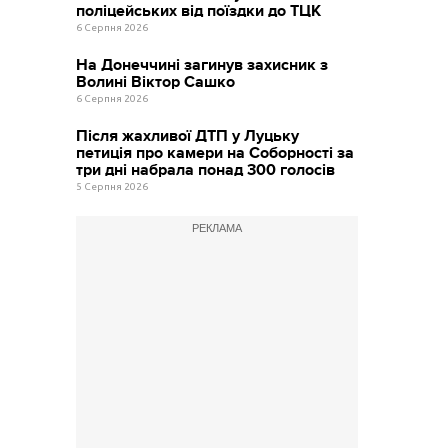
поліцейських від поїздки до ТЦК
6 Серпня 2026
На Донеччині загинув захисник з
Волині Віктор Сашко
6 Серпня 2026
Після жахливої ДТП у Луцьку
петиція про камери на Соборності за
три дні набрала понад 300 голосів
5 Серпня 2026
РЕКЛАМА