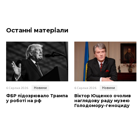
Останні матеріали
Новини
Новини
6 Серпня 2026
6 Серпня 2026
ФБР підозрювало Трампа
Віктор Ющенко очолив
у роботі на рф
наглядову раду музею
Голодомору-геноциду