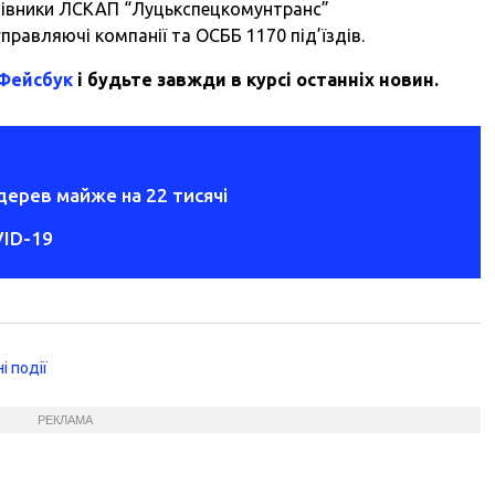
ацівники ЛСКАП “Луцькспецкомунтранс”
управляючі компанії та ОСББ 1170 під’їздів.
 Фейсбук
і будьте завжди в курсі останніх новин.
дерев майже на 22 тисячі
VID-19
і події
РЕКЛАМА