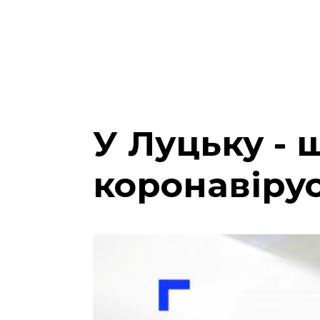
У Луцьку -
коронавіру