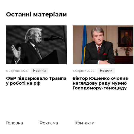
Останні матеріали
Новини
Новини
6 Серпня 2026
6 Серпня 2026
ФБР підозрювало Трампа
Віктор Ющенко очолив
у роботі на рф
наглядову раду музею
Голодомору-геноциду
Головна
Реклама
Контакти