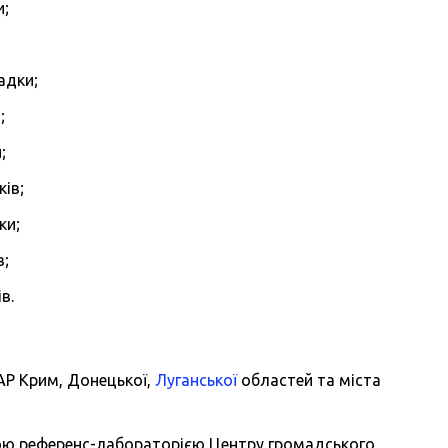
и;
адки;
;
;
ів;
ки;
в;
в.
АР Крим, Донецької,
Луганської
областей та міста
ою референс-лабораторією Центру громадського