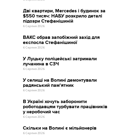
Дві квартири, Mercedes і будинок за
$550 тисяч: НАБУ розкрило деталі
підозри Стефанішиній
6 Серпня 2026
ВАКС обрав запобіжний захід для
експосла Стефанішиної
6 Серпня 2026
У Луцьку поліцейські затримали
лучанина в СЗЧ
6 Серпня 2026
У селищі на Волині демонтували
радянський пам'ятник
6 Серпня 2026
В Україні хочуть заборонити
роботодавцям турбувати працівників
у неробочий час
6 Серпня 2026
Скільки на Волині є мільйонерів
6 Серпня 2026