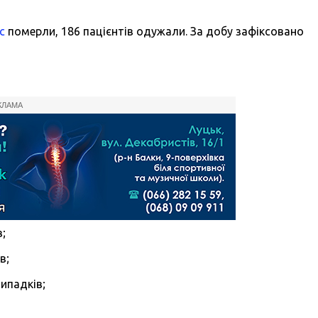
с
померли, 186 пацієнтів одужали. За добу зафіксовано
КЛАМА
в;
в;
ипадків;