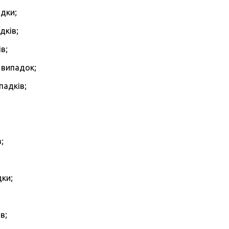
дки;
дків;
в;
 випадок;
падків;
;
дки;
в;