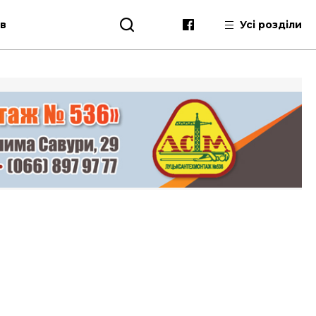
ів
Усі розділи