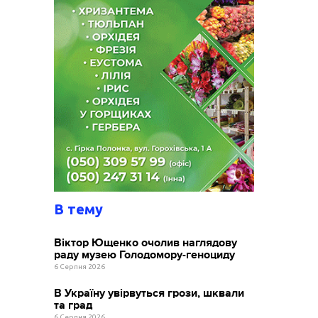
В тему
Віктор Ющенко очолив наглядову
раду музею Голодомору-геноциду
6 Серпня 2026
В Україну увірвуться грози, шквали
та град
6 Серпня 2026