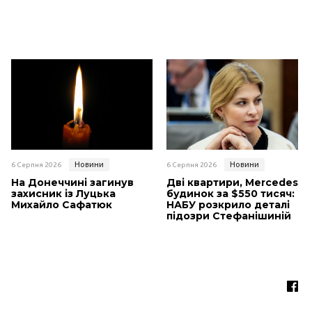
Новини
Новини
6 Серпня 2026
6 Серпня 2026
На Донеччині загинув
Дві квартири, Mercedes і
захисник із Луцька
будинок за $550 тисяч:
Михайло Сафатюк
НАБУ розкрило деталі
підозри Стефанішиній