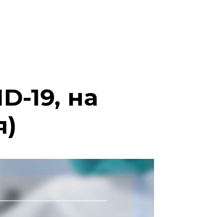
D-19, на
я)