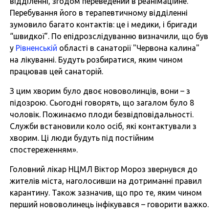
відділенні, згодом переведений в реанімаційне.
Перебування його в терапевтичному відділенні
зумовило багато контактів: це і медики, і бригади
“швидкої”. По епідрозслідуванню визначили, що був
у
Рівненській
області в санаторії "Червона калина"
на лікуванні. Будуть розбиратися, яким чином
працював цей санаторій.
З цим хворим було двоє нововолинців, вони – з
підозрою. Сьогодні говорять, що загалом було 8
чоловік. Пожинаємо плоди безвідповідальності.
Служби встановили коло осіб, які контактували з
хворим. Ці люди будуть під постійним
спостереженням».
Головний лікар НЦМЛ Віктор Мороз звернувся до
жителів міста, наголосивши на дотриманні правил
карантину. Також зазначив, що про те, яким чином
перший нововолинець інфікувався – говорити важко.