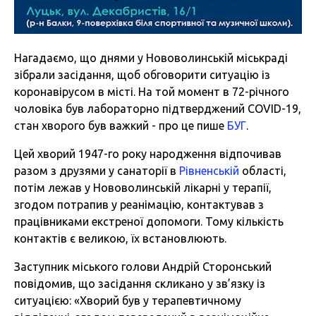
Нагадаємо, що днями у Нововолинській міськраді
зібрали засідання, щоб обговорити ситуацію із
коронавірусом в місті. На той момент в 72-річного
чоловіка був лабораторно підтверджений COVID-19,
стан хворого був важкий - про це пише
БУГ
.
Цей хворий 1947-го року народження відпочивав
разом з друзями у санаторії в
Рівненській
області,
потім лежав у Нововолинській лікарні у терапії,
згодом потрапив у реанімацію, контактував з
працівниками екстреної допомоги. Тому кількість
контактів є великою, їх встановлюють.
Заступник міського голови Андрій Сторонський
повідомив, що засідання скликано у зв’язку із
ситуацією: «Хворий був у терапевтичному