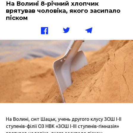
На Волині 8-річний хлопчик
врятував чоловіка, якого засипало
піском
На Волині, смт Шацьк, учень другого клусу ЗОШ І-ІІ
ступенів-філії ОЗ НВК «ЗОШ І-ІІІ ступенів-гімназія»