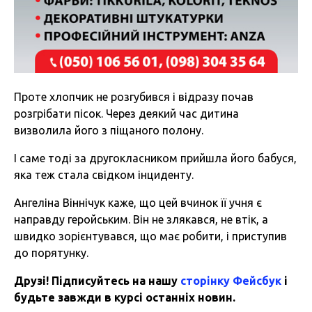
Проте хлопчик не розгубився і відразу почав
розгрібати пісок. Через деякий час дитина
визволила його з піщаного полону.
І саме тоді за другокласником прийшла його бабуся,
яка теж стала свідком інциденту.
Ангеліна Віннічук каже, що цей вчинок її учня є
направду геройським. Він не злякався, не втік, а
швидко зорієнтувався, що має робити, і приступив
до порятунку.
Друзі! Підписуйтесь на нашу
сторінку Фейсбук
і
будьте завжди в курсі останніх новин.