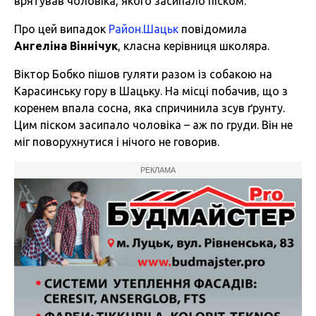
врятував чоловіка, якого засипало піском.
Про цей випадок
Район.Шацьк
повідомила
Ангеліна Віннічук
, класна керівниця школяра.
Віктор Бобко пішов гуляти разом із собакою на
Карасинську гору в Шацьку. На місці побачив, що з
коренем впала сосна, яка спричинила зсув ґрунту.
Цим піском засипало чоловіка – аж по груди. Він не
міг поворухнутися і нічого не говорив.
РЕКЛАМА