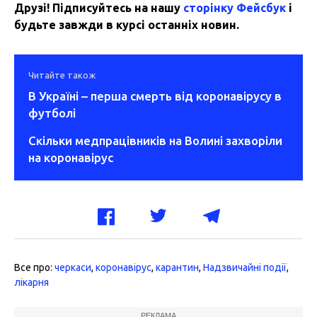
Друзі! Підписуйтесь на нашу
сторінку Фейсбук
і
будьте завжди в курсі останніх новин.
Читайте також
В Україні – перша смерть від коронавірусу в
футболі
Скільки медпрацівників на Волині захворіли
на коронавірус
Все про:
черкаси
,
коронавірус
,
карантин
,
Надзвичайні події
,
лікарня
РЕКЛАМА