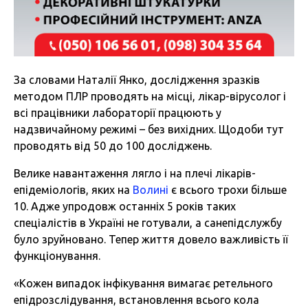
За словами Наталії Янко, дослідження зразків
методом ПЛР проводять на місці, лікар-вірусолог і
всі працівники лабораторії працюють у
надзвичайному режимі – без вихідних. Щодоби тут
проводять від 50 до 100 досліджень.
Велике навантаження лягло і на плечі лікарів-
епідеміологів, яких на
Волині
є всього трохи більше
10. Адже упродовж останніх 5 років таких
спеціалістів в Україні не готували, а санепідслужбу
було зруйновано. Тепер життя довело важливість її
функціонування.
«Кожен випадок інфікування вимагає ретельного
епідрозслідування, встановлення всього кола