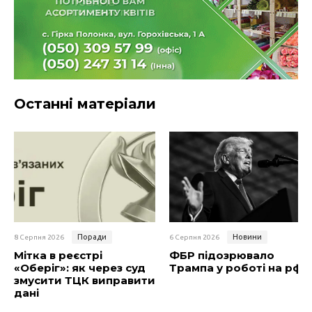
Останні матеріали
Поради
Новини
8 Серпня 2026
6 Серпня 2026
Мітка в реєстрі
ФБР підозрювало
«Оберіг»: як через суд
Трампа у роботі на рф
змусити ТЦК виправити
дані