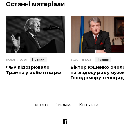
Останні матеріали
Новини
Новини
6 Серпня 2026
6 Серпня 2026
ФБР підозрювало
Віктор Ющенко очолив
Трампа у роботі на рф
наглядову раду музею
Голодомору-геноциду
Головна
Реклама
Контакти