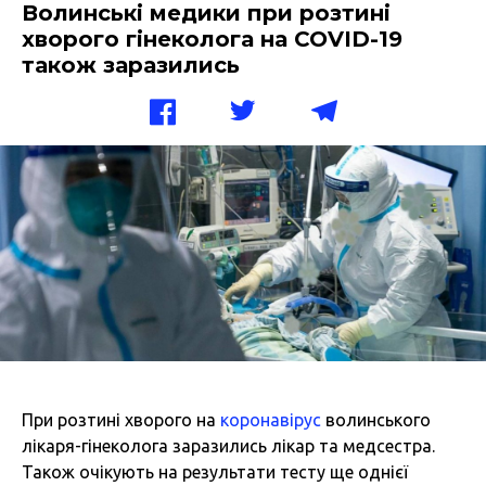
Волинські медики при розтині
хворого гінеколога на COVID-19
також заразились
При розтині хворого на
коронавірус
волинського
лікаря-гінеколога заразились лікар та медсестра.
Також очікують на результати тесту ще однієї