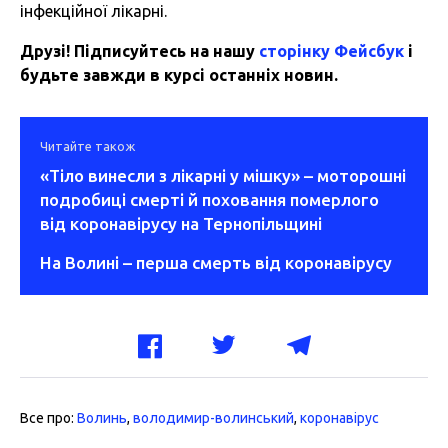
інфекційної лікарні.
Друзі! Підписуйтесь на нашу
сторінку Фейсбук
і
будьте завжди в курсі останніх новин.
Читайте також
«Тіло винесли з лікарні у мішку» – моторошні
подробиці смерті й поховання померлого
від коронавірусу на Тернопільщині
На Волині – перша смерть від коронавірусу
Все про:
Волинь
,
володимир-волинський
,
коронавірус