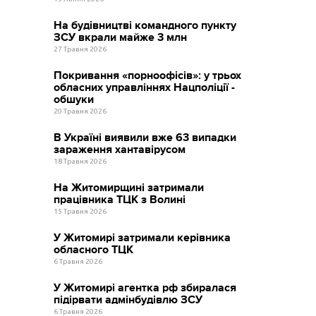
На будівництві командного пункту
ЗСУ вкрали майже 3 млн
27 Травня 2026
Покривання «порноофісів»: у трьох
обласних управліннях Нацполіції -
обшуки
20 Травня 2026
В Україні виявили вже 63 випадки
зараження хантавірусом
18 Травня 2026
На Житомирщині затримали
працівника ТЦК з Волині
15 Травня 2026
У Житомирі затримали керівника
обласного ТЦК
6 Травня 2026
У Житомирі агентка рф збиралася
підірвати адмінбудівлю ЗСУ
6 Травня 2026