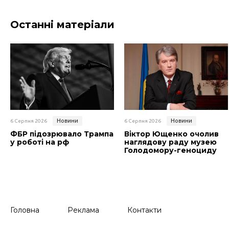
Останні матеріали
Новини
Новини
6 Серпня 2026
6 Серпня 2026
ФБР підозрювало Трампа
Віктор Ющенко очолив
у роботі на рф
наглядову раду музею
Голодомору-геноциду
Головна
Реклама
Контакти