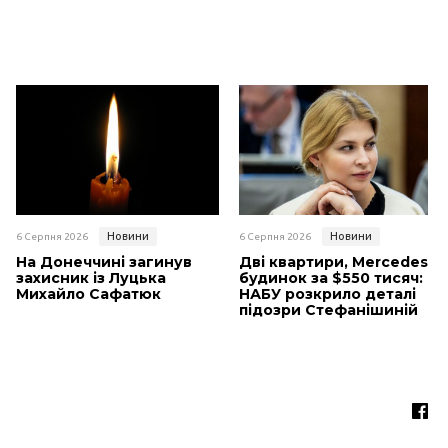
Новини
Новини
6 Серпня 2026
6 Серпня 2026
На Донеччині загинув
Дві квартири, Mercedes і
захисник із Луцька
будинок за $550 тисяч:
Михайло Сафатюк
НАБУ розкрило деталі
підозри Стефанішиній