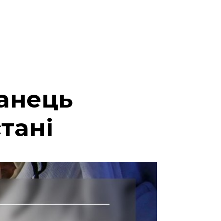
канець
тані