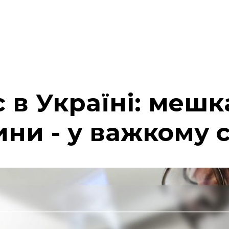
 в Україні: меш
и - у важкому с