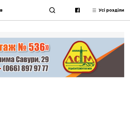
ів
Усі розділи