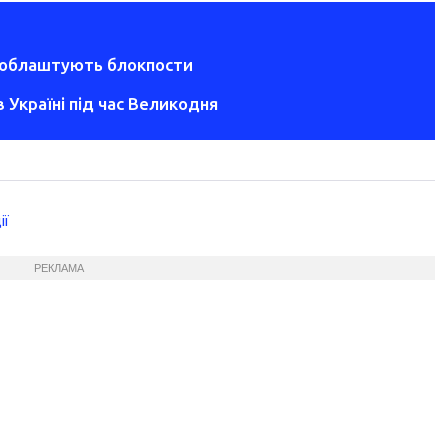
ей облаштують блокпости
в Україні під час Великодня
ії
РЕКЛАМА