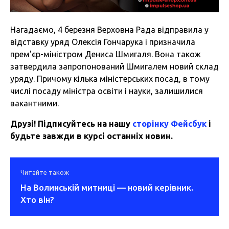
Нагадаємо, 4 березня Верховна Рада відправила у
відставку уряд Олексія Гончарука і призначила
прем'єр-міністром Дениса Шмигаля. Вона також
затвердила запропонований Шмигалем новий склад
уряду. Причому кілька міністерських посад, в тому
числі посаду міністра освіти і науки, залишилися
вакантними.
Друзі! Підписуйтесь на нашу
сторінку Фейсбук
і
будьте завжди в курсі останніх новин.
Читайте також
На Волинській митниці — новий керівник.
Хто він?