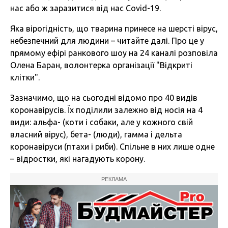
нас або ж заразитися від нас Covid-19.
Яка вірогідність, що тварина принесе на шерсті вірус,
небезпечний для людини – читайте далі. Про це у
прямому ефірі ранкового шоу на 24 каналі розповіла
Олена Баран, волонтерка організації "Відкриті
клітки".
Зазначимо, що на сьогодні відомо про 40 видів
коронавірусів. Їх поділили залежно від носія на 4
види: альфа- (коти і собаки, але у кожного свій
власний вірус), бета- (люди), гамма і дельта
коронавіруси (птахи і риби). Спільне в них лише одне
– відростки, які нагадують корону.
РЕКЛАМА