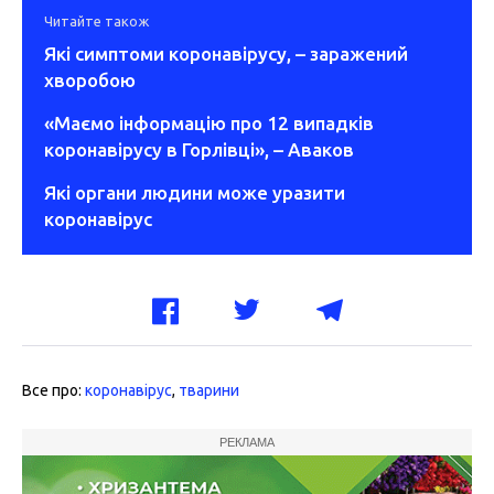
Читайте також
Які симптоми коронавірусу, – заражений
хворобою
«Маємо інформацію про 12 випадків
коронавірусу в Горлівці», – Аваков
Які органи людини може уразити
коронавірус
Все про:
коронавірус
,
тварини
РЕКЛАМА