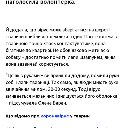
наголосила волонтерка.
Й додала, що вірус може зберігатися на шерсті
тварини приблизно декілька годин. Проте вдома з
твариною точно хтось контактуватиме, вона
бігатиме по квартирі. Не обов'язково мити всю
собаку – достатньо помити лапи шампунем, яким
вона зазвичай користується.
"Це як з руками – ви прийшли додому, помили руки
собі і лапи тваринці. Так само, як люди миють руки
звичайним милом, 20-30 секунд. Тоді вірус
змивається механічно і знищується його оболонка",
– підсумувала Олена Баран.
Що відомо про
коронавірус
у тварин