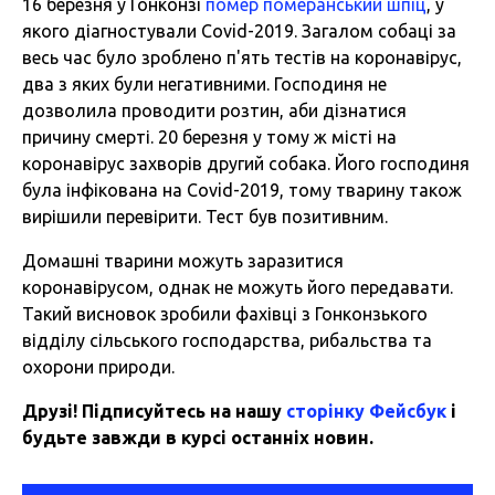
16 березня у Гонконзі
помер померанський шпіц
, у
якого діагностували Covid-2019. Загалом собаці за
весь час було зроблено п'ять тестів на коронавірус,
два з яких були негативними. Господиня не
дозволила проводити розтин, аби дізнатися
причину смерті. 20 березня у тому ж місті на
коронавірус захворів другий собака. Його господиня
була інфікована на Covid-2019, тому тварину також
вирішили перевірити. Тест був позитивним.
Домашні тварини можуть заразитися
коронавірусом, однак не можуть його передавати.
Такий висновок зробили фахівці з Гонконзького
відділу сільського господарства, рибальства та
охорони природи.
Друзі! Підписуйтесь на нашу
сторінку Фейсбук
і
будьте завжди в курсі останніх новин.