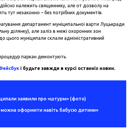
дійсно належить священнику, але от дозволу на
ять тут незаконно – без потрібних документів.
реагування департамент муніципальної варти Луцькради
ельну ділянку), але заліз в межі охоронних зон
до цього муніципали склали адміністративний
х процедур паркан демонтують.
 Фейсбук
і будьте завжди в курсі останніх новин.
ніципали заявили про «штурм» (фото)
 можна оформити навіть бабусю дитини»