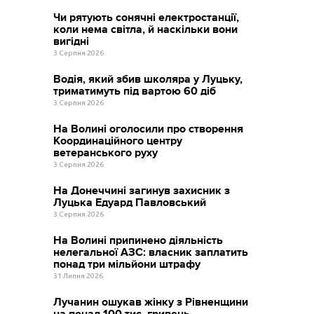
Чи рятують сонячні електростанції,
коли нема світла, й наскільки вони
вигідні
3 Серпня 2026
Водія, який збив школяра у Луцьку,
триматимуть під вартою 60 діб
3 Серпня 2026
На Волині оголосили про створення
Координаційного центру
ветеранського руху
3 Серпня 2026
На Донеччині загинув захисник з
Луцька Едуард Павловський
3 Серпня 2026
На Волині припинено діяльність
нелегальної АЗС: власник заплатить
понад три мільйони штрафу
31 Липня 2026
Лучанин ошукав жінку з Рівненщини