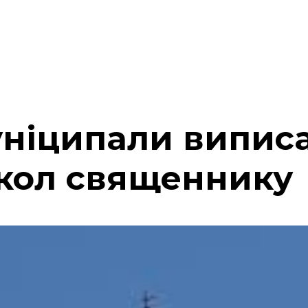
уніципали випис
кол священнику