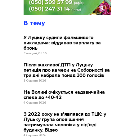
В тему
У Луцьку судили фальшивого
викладача: віддавав зарплату за
бронь
Сьогодні, 08:56
Після жахливої ДТП у Луцьку
петиція про камери на Соборності за
три дні набрала понад 300 голосів
5 Серпня 2026
На Волині очікується надзвичайна
спека до +40-42
4 Серпня 2026
З 2022 року не з'являвся до ТЦК: у
Луцьку група оповіщення
затримувала чоловіка у під'їзді
будинку. Відео
4 Серпня 2026