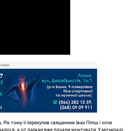
КЛАМА
 Рік тому її перекупив священник Іван Піпіш і хоче
чалося, а от паркан вже почали монтувати. У міськраді