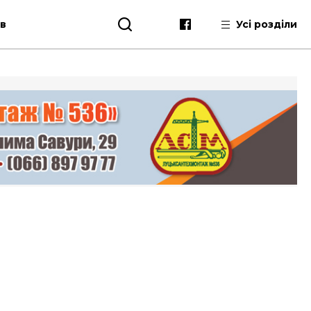
ів
Усі розділи