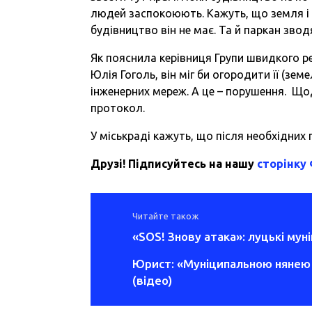
людей заспокоюють. Кажуть, що земля і 
будівництво він не має. Та й паркан звод
Як пояснила керівниця Групи швидкого 
Юлія Гоголь, він міг би огородити її (зем
інженерних мереж. А це – порушення. Що
протокол.
У міськраді кажуть, що після необхідни
Друзі! Підписуйтесь на нашу
сторінку
Читайте також
«SOS! Знову атака»: луцькі му
Юрист: «Муніципальною нянею
(відео)