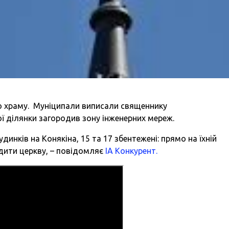
о храму. Муніципали виписали священнику
ї ділянки загородив зону інженерних мереж.
динків на Конякіна, 15 та 17 збентежені: прямо на їхній
дити церкву, – повідомляє
ІА Конкурент.