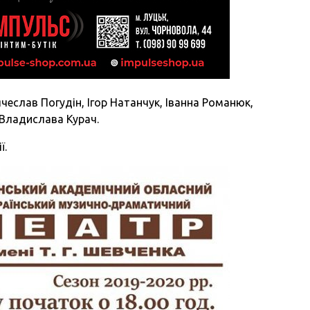
ячеслав Погудін, Ігор Натанчук, Іванна Романюк,
 Владислава Курач.
ї.