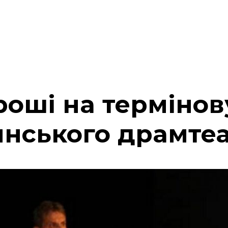
роші на термінов
инського драмте