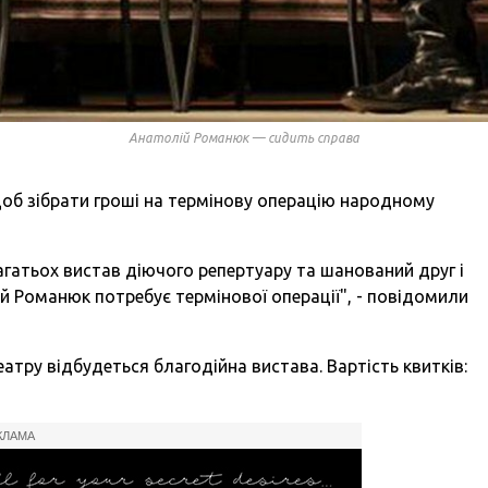
Анатолій Романюк — сидить справа
щоб зібрати гроші на термінову операцію народному
агатьох вистав діючого репертуару та шанований друг і
й Романюк потребує термінової операції", - повідомили
театру відбудеться благодійна вистава. Вартість квитків:
КЛАМА