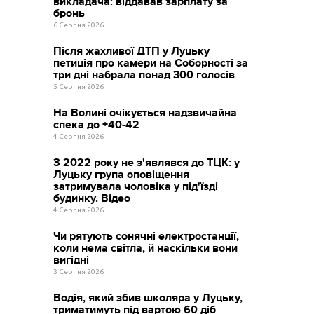
викладача: віддавав зарплату за
бронь
6 Серпня 2026
Після жахливої ДТП у Луцьку
петиція про камери на Соборності за
три дні набрала понад 300 голосів
5 Серпня 2026
На Волині очікується надзвичайна
спека до +40-42
4 Серпня 2026
З 2022 року не з'являвся до ТЦК: у
Луцьку група оповіщення
затримувала чоловіка у під'їзді
будинку. Відео
4 Серпня 2026
Чи рятують сонячні електростанції,
коли нема світла, й наскільки вони
вигідні
3 Серпня 2026
Водія, який збив школяра у Луцьку,
триматимуть під вартою 60 діб