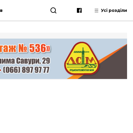
ів
Усі розділи