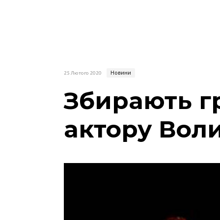
Новини
25 Лютого 2020
Збирають г
актору Вол