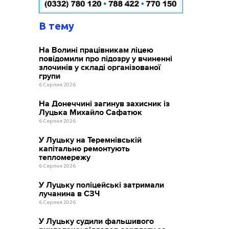
В тему
На Волині працівникам ліцею
повідомили про підозру у вчиненні
злочинів у складі організованої
групи
6 Серпня 2026
На Донеччині загинув захисник із
Луцька Михайло Сафатюк
6 Серпня 2026
У Луцьку на Теремнівській
капітально ремонтують
тепломережу
6 Серпня 2026
У Луцьку поліцейські затримали
лучанина в СЗЧ
6 Серпня 2026
У Луцьку судили фальшивого