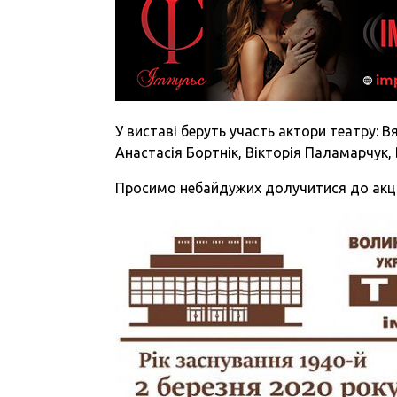
У виставі беруть участь актори театру: В
Анастасія Бортнік, Вікторія Паламарчук,
Просимо небайдужих долучитися до акці