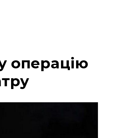
у операцію
атру