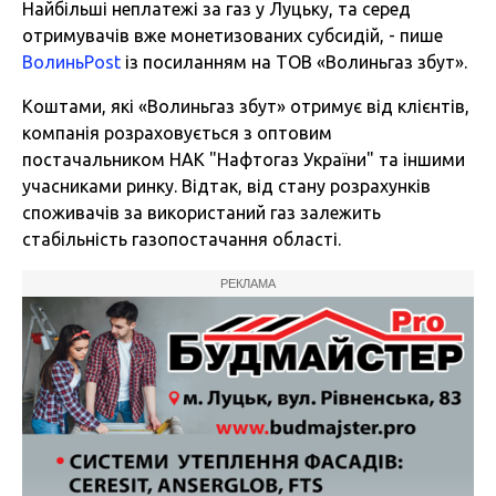
Найбільші неплатежі за газ у Луцьку, та серед
отримувачів вже монетизованих субсидій, - пише
ВолиньPost
із посиланням на ТОВ «Волиньгаз збут».
Коштами, які «Волиньгаз збут» отримує від клієнтів,
компанія розраховується з оптовим
постачальником НАК "Нафтогаз України" та іншими
учасниками ринку. Відтак, від стану розрахунків
споживачів за використаний газ залежить
стабільність газопостачання області.
РЕКЛАМА