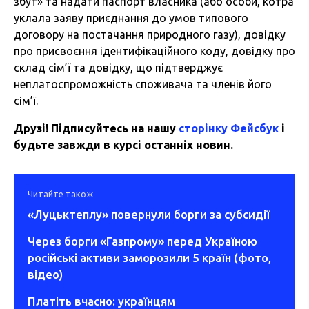
збут» та надати паспорт власника (або особи, котра
уклала заяву приєднання до умов типового
договору на постачання природного газу), довідку
про присвоєння ідентифікаційного коду, довідку про
склад сім’ї та довідку, що підтверджує
неплатоспроможність споживача та членів його
сім’ї.
Друзі! Підписуйтесь на нашу
сторінку Фейсбук
і
будьте завжди в курсі останніх новин.
Читайте також
«Луцьктеплу» повернули борги за субсидії
Через борги «Газпрому» перед Україною
російські активи заморозили 5 країн (фото,
відео)
Платіть вчасно: українцям