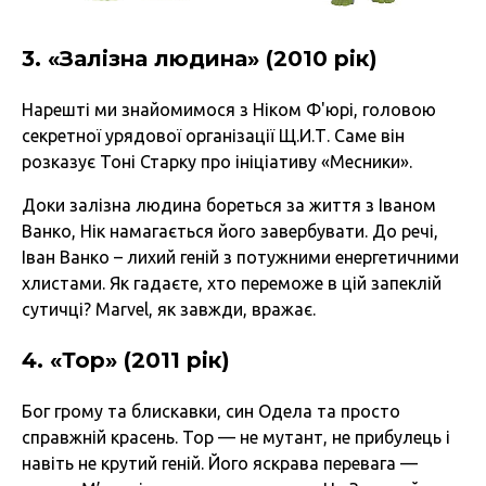
3. «Залізна людина» (2010 рік)
Нарешті ми знайомимося з Ніком Ф'юрі, головою
секретної урядової організації Щ.И.Т. Саме він
розказує Тоні Старку про ініціативу «Месники».
Доки залізна людина бореться за життя з Іваном
Ванко, Нік намагається його завербувати. До речі,
Іван Ванко – лихий геній з потужними енергетичними
хлистами. Як гадаєте, хто переможе в цій запеклій
сутичці? Marvel, як завжди, вражає.
4. «Тор» (2011 рік)
Бог грому та блискавки, син Одела та просто
справжній красень. Тор — не мутант, не прибулець і
навіть не крутий геній. Його яскрава перевага —