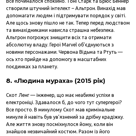
Все починалося спокійно. Тоні Старк та Брюс Беннер
створили штучний інтелект – Альтрон. Винахід мав
допомагати людям і підтримувати порядок у світі.
Але щось знову пішло не так. Тепер перед людством
та винахідниками нависла страшна небезпека.
Альтрон погрожує знищити всіх та отримати
абсолютну владу. Герої Marvel об’єднуються з
новими персонажами. Червона Відьма та Ртуть —
ось хто прийде на допомогу в масштабних
поєдинках за планету.
8. «Людина мураха» (2015 рік)
Скот Ленг — інженер, що має неабиякі успіхи в
електроніці. Здавалося б, до чого тут супергерої?
Все просто. В минулому Скот мав кримінальне
минуле й навіть був ув’язнений за дрібну крадіжку.
Але життя знову посміхнулося йому, коли він
знайшов незвичайний костюм. Разом із його