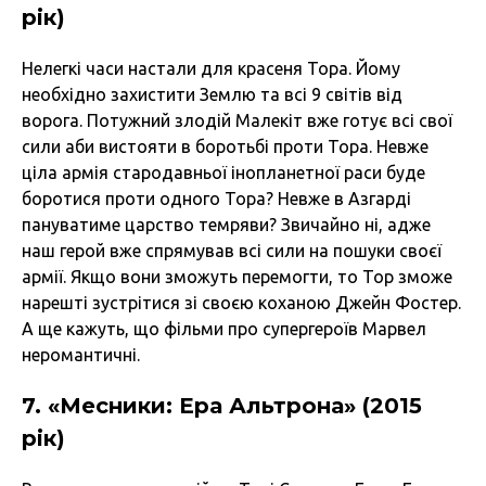
рік)
Нелегкі часи настали для красеня Тора. Йому
необхідно захистити Землю та всі 9 світів від
ворога. Потужний злодій Малекіт вже готує всі свої
сили аби вистояти в боротьбі проти Тора. Невже
ціла армія стародавньої інопланетної раси буде
боротися проти одного Тора? Невже в Азгарді
пануватиме царство темряви? Звичайно ні, адже
наш герой вже спрямував всі сили на пошуки своєї
армії. Якщо вони зможуть перемогти, то Тор зможе
нарешті зустрітися зі своєю коханою Джейн Фостер.
А ще кажуть, що фільми про супергероїв Марвел
неромантичні.
7. «Месники: Ера Альтрона» (2015
рік)