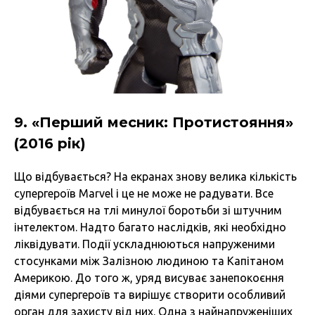
9. «Перший месник: Протистояння»
(2016 рік)
Що відбувається? На екранах знову велика кількість
супергероїв Marvel і це не може не радувати. Все
відбувається на тлі минулої боротьби зі штучним
інтелектом. Надто багато наслідків, які необхідно
ліквідувати. Події ускладнюються напруженими
стосунками між Залізною людиною та Капітаном
Америкою. До того ж, уряд висуває занепокоєння
діями супергероїв та вирішує створити особливий
орган для захисту від них. Одна з найнапруженіших