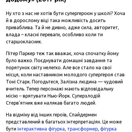
Ну хто з нас не хотів бути супергероєм у школі? Хоча
й в дорослому віці така можливість досить
приваблива. Та й не дивно, адже сила, авторитет,
влада – класні переваги, особливо коли ти
старшокласник.
Пітер Паркер теж так вважає, хоча спочатку йому
було важко. Поєднувати домашні завдання та
порятунок світу нелегко. Але все стало на свої
місця, коли наставником молодого супергероя став
Тоні Старк. Погодьтеся, Залізна людина — чудовий
вчитель. Тепер персонажі мають відповідальну
місію – врятувати Нью-Йорк. Суперзлодій
Стерв’ятник вже налякав багато людей.
На відміну від інших героїв, Спайдермен
представлений в багатьох інтерпретаціях. Це може
бути
інтерактивна фігурка
,
трансформер
,
фігурка