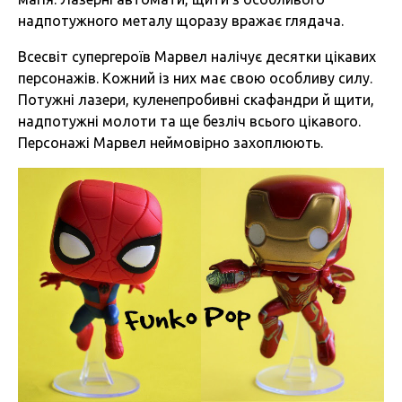
надпотужного металу щоразу вражає глядача.
Всесвіт супергероїв Марвел налічує десятки цікавих
персонажів. Кожний із них має свою особливу силу.
Потужні лазери, куленепробивні скафандри й щити,
надпотужні молоти та ще безліч всього цікавого.
Персонажі Марвел неймовірно захоплюють.