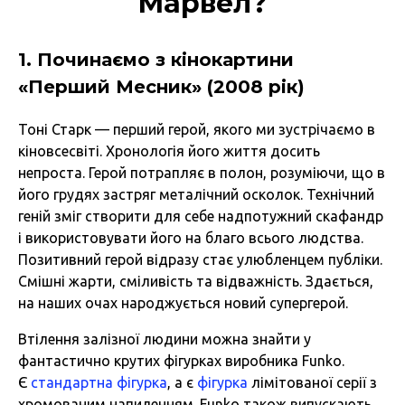
Марвел?
1. Починаємо з кінокартини
«Перший Месник» (2008 рік)
Тоні Старк — перший герой, якого ми зустрічаємо в
кіновсесвіті. Хронологія його життя досить
непроста. Герой потрапляє в полон, розуміючи, що в
його грудях застряг металічний осколок. Технічний
геній зміг створити для себе надпотужний скафандр
і використовувати його на благо всього людства.
Позитивний герой відразу стає улюбленцем публіки.
Смішні жарти, сміливість та відважність. Здається,
на наших очах народжується новий супергерой.
Втілення залізної людини можна знайти у
фантастично крутих фігурках виробника Funko.
Є
стандартна фігурка
, а є
фігурка
лімітованої серії з
хромованим напиленням. Funko також випускають