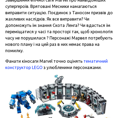
Завершення епічної саги Marvel про найвідоміших
супергероїв. Врятовані Месники намагаються
виправити ситуацію. Поєдинок з Таносом призвів до
жахливих наслідків. Як все виправити? Чи
допоможуть їм знання Скота Ленга? Чи вдасться їм
переміщатися у часі та просторі так, щоб хронологія
часу не порушилася ? Персонажі Марвел потребують
нового плану і на цей раз в них немає права на
помилку.
Фанати кіносаги Marvel точно оцінять
тематичний
конструктор LEGO
з улюбленими персонажами.