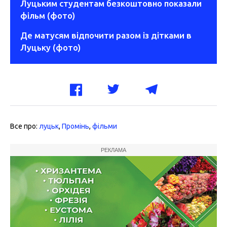
Луцьким студентам безкоштовно показали
фільм (фото)
Де матусям відпочити разом із дітками в
Луцьку (фото)
Все про:
луцьк
,
Промінь
,
фільми
РЕКЛАМА