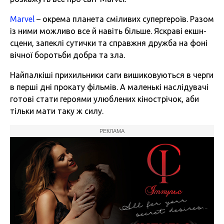
Marvel
– окрема планета сміливих супергероїв. Разом
із ними можливо все й навіть більше. Яскраві екшн-
сцени, запеклі сутички та справжня дружба на фоні
вічної боротьби добра та зла.
Найпалкіші прихильники саги вишиковуються в черги
в перші дні прокату фільмів. А маленькі наслідувачі
готові стати героями улюблених кінострічок, аби
тільки мати таку ж силу.
РЕКЛАМА