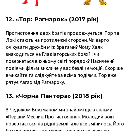
12. «Тор: Рагнарок» (2017 рік)
Протистояння двох братів продовжується. Тор та
Локі стають на протилежні сторони. Чи варто
очікувати дружби між братами? Чому Халк
знаходиться на Гладіаторських боях? І чи
повернеться в їхньому світі порядок? Насичений
подіями фільм викличе у вас безліч емоцій. Скоріше
вмикайте та слідкуйте за всіма подіями. Тор вже
рятує Азгар від Рагнароку.
13. «Чорна Пантера» (2018 рік)
З Чедвіком Боузманом ми знайомі ще з фільму
«Перший Месник: Протистояння». Молодий воїн
повертається на рідні землі, але все змінилось. Його
батько помер, тож герою доведеться швидко