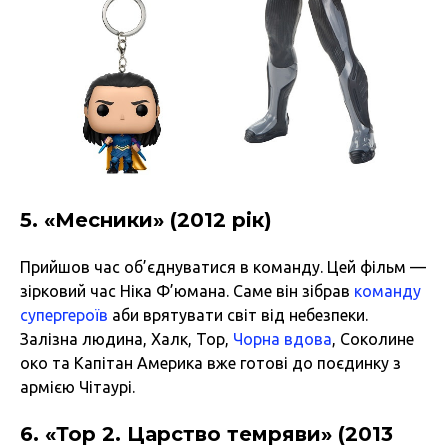
5. «Месники» (2012 рік)
Прийшов час об’єднуватися в команду. Цей фільм —
зірковий час Ніка Ф’юмана. Саме він зібрав
команду
супергероїв
аби врятувати світ від небезпеки.
Залізна людина, Халк, Тор,
Чорна вдова
, Соколине
око та Капітан Америка вже готові до поєдинку з
армією Чітаурі.
6. «Тор 2. Царство темряви» (2013