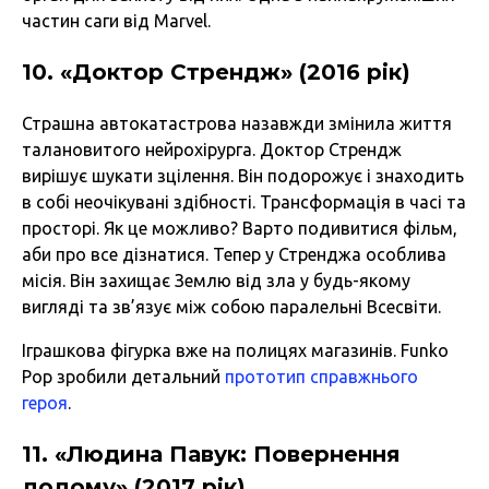
частин саги від Marvel.
10. «Доктор Стрендж» (2016 рік)
Страшна автокатастрова назавжди змінила життя
талановитого нейрохірурга. Доктор Стрендж
вирішує шукати зцілення. Він подорожує і знаходить
в собі неочікувані здібності. Трансформація в часі та
просторі. Як це можливо? Варто подивитися фільм,
аби про все дізнатися. Тепер у Стренджа особлива
місія. Він захищає Землю від зла у будь-якому
вигляді та зв’язує між собою паралельні Всесвіти.
Іграшкова фігурка вже на полицях магазинів. Funko
Pop зробили детальний
прототип справжнього
героя
.
11. «Людина Павук: Повернення
додому» (2017 рік)