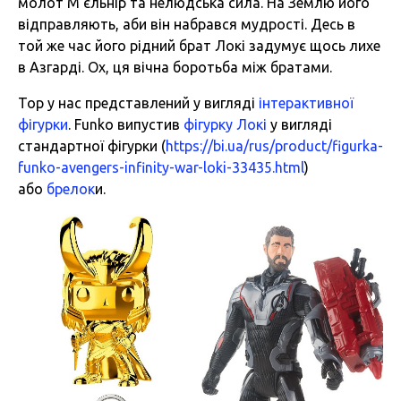
молот М’єльнір та нелюдська сила. На Землю його
відправляють, аби він набрався мудрості. Десь в
той же час його рідний брат Локі задумує щось лихе
в Азгарді. Ох, ця вічна боротьба між братами.
Тор у нас представлений у вигляді
інтерактивної
фігурки
. Funko випустив
фігурку Локі
у вигляді
стандартної фігурки (
https://bi.ua/rus/product/
figurka-
funko-avengers-
infinity-war-loki-33435.html
)
або
брелок
и.