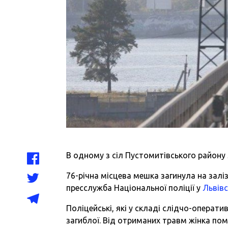
В одному з сіл Пустомитівського району Л
76-річна місцева мешка загинула на залі
пресслужба Національної поліції у
Львівс
Поліцейські, які у складі слідчо-операти
загиблої. Від отриманих травм жінка поме