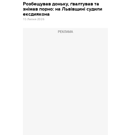
Розбещував доньку, ґвалтував та
знімав порно: на Львівщині судили
ексдиякона
15 Липня 2026
РЕКЛАМА