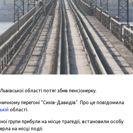
ьвівської області потяг збив пенсіонерку.
зничному перегоні "Сихів-Давидів". Про це повідомила
ькій
області.
вної групи прибули на місце трагедії, встановили особу
рла на місці події.