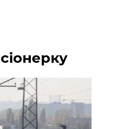
нсіонерку