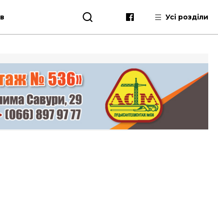
ів
Усі розділи