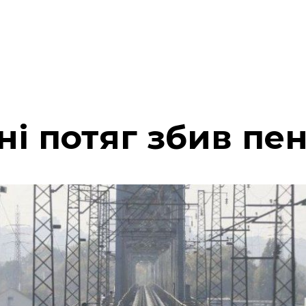
і потяг збив пе