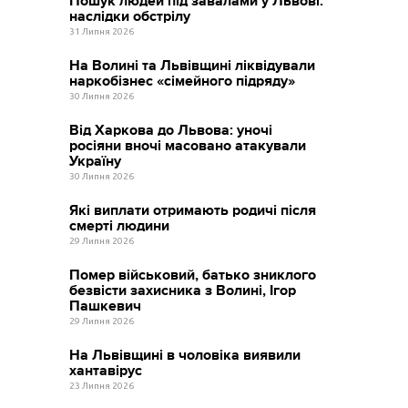
Пошук людей під завалами у Львові:
наслідки обстрілу
31 Липня 2026
На Волині та Львівщині ліквідували
наркобізнес «сімейного підряду»
30 Липня 2026
Від Харкова до Львова: уночі
росіяни вночі масовано атакували
Україну
30 Липня 2026
Які виплати отримають родичі після
смерті людини
29 Липня 2026
Помер військовий, батько зниклого
безвісти захисника з Волині, Ігор
Пашкевич
29 Липня 2026
На Львівщині в чоловіка виявили
хантавірус
23 Липня 2026