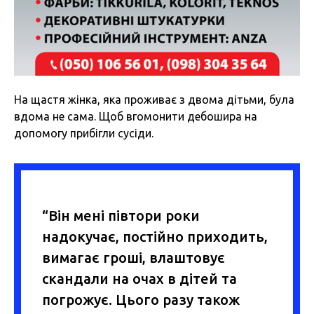
На щастя жінка, яка проживає з двома дітьми, була
вдома не сама. Щоб вгомонити дебошира на
допомогу прибігли сусіди.
“Він мені півтори роки
надокучає, постійно приходить,
вимагає гроші, влаштовує
скандали на очах в дітей та
погрожує. Цього разу також