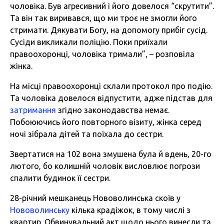
чоловіка. Був агресивний і його довелося “скрутити”.
Та він так виривався, що ми троє не змогли його
стримати. Дякувати Богу, на допомогу прибіг сусід.
Сусіди викликали поліцію. Поки приїхали
правоохоронці, чоловіка тримали”, – розповіла
жінка.
На місці правоохоронці склали протокол про подію.
Та чоловіка довелося відпустити, адже підстав для
затримання
згідно законодавства немає.
Побоюючись його повторного візиту, жінка серед
ночі зібрала дітей та поїхала до сестри.
Звертатися на 102 вона змушена була й вдень, 20-го
лютого, бо колишній чоловік висловлює погрози
спалити будинок її сестри.
28-річний мешканець Нововолинська скоїв у
Нововолинську
кілька крадіжок, в тому числі з
квартир. Обвинувальний акт щодо нього винесли та