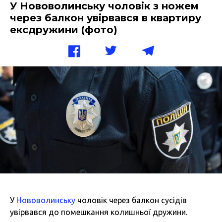
У Нововолинську чоловік з ножем
через балкон увірвався в квартиру
ексдружини (фото)
У
Нововолинську
чоловік через балкон сусідів
увірвався до помешкання колишньої дружини.