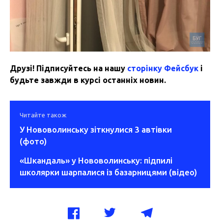
Друзі! Підписуйтесь на нашу
сторінку Фейсбук
і
будьте завжди в курсі останніх новин.
Читайте також
У Нововолинську зіткнулися 3 автівки
(фото)
«Шкандаль» у Нововолинську: підпилі
школярки шарпалися із базарницями (відео)