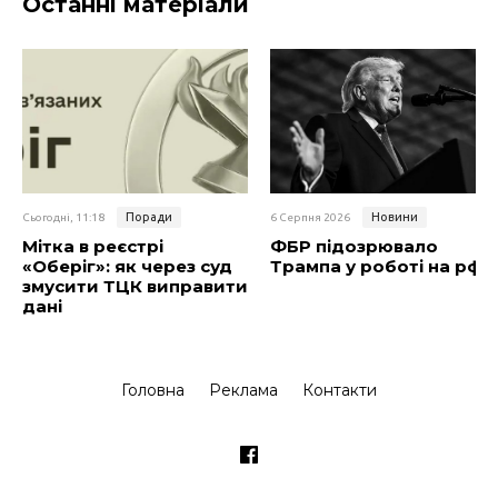
Останні матеріали
Поради
Новини
Сьогодні, 11:18
6 Серпня 2026
Мітка в реєстрі
ФБР підозрювало
«Оберіг»: як через суд
Трампа у роботі на рф
змусити ТЦК виправити
дані
Головна
Реклама
Контакти