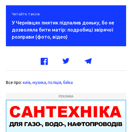
Читайте також
У Чернівцях пиятик підпалив доньку, бо не
дозволяла бити матір: подробиці звірячої
розправи (фото, відео)
Все про:
київ
,
музика
,
поліція
,
бійка
РЕКЛАМА