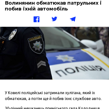
Волинянин обматюкав патрульних і
побив їхній автомобіль
У Ковелі поліцейські затримали хулігана, який їх
обматюкав, а потім ще й побив їхнє службове авто.
30-річний мешканець приміського села Колодниця