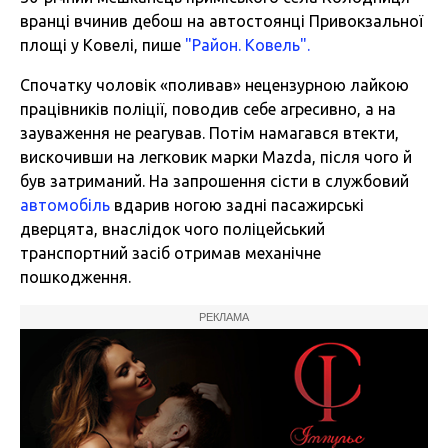
вранці вчинив дебош на автостоянці Привокзальної
площі у Ковелі, пише
"Район. Ковель".
Спочатку чоловік «поливав» нецензурною лайкою
працівників поліції, поводив себе агресивно, а на
зауваження не реагував. Потім намагався втекти,
вискочивши на легковик марки Mazda, після чого й
був затриманий. На запрошення сісти в службовий
автомобіль
вдарив ногою задні пасажирські
дверцята, внаслідок чого поліцейський
транспортний засіб отримав механічне
пошкодження.
РЕКЛАМА