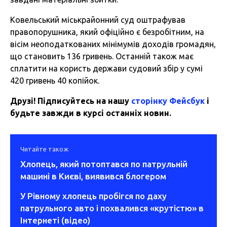
Ковельський міськрайонний суд оштрафував
правопорушника, який офіційно є безробітним, на
вісім неоподаткованих мінімумів доходів громадян,
що становить 136 гривень. Останній також має
сплатити на користь держави судовий збір у сумі
420 гривень 40 копійок.
Друзі! Підписуйтесь на нашу
сторінку Фейсбук
і
будьте завжди в курсі останніх новин.
Читайте також
Хлопець, який потоптався по патрульній
машині в Києві, виявився блогером
У Рівному хлопець пробігся по даху
патрульного авто і похвалився «крутістю» в
Інтернеті (відео)