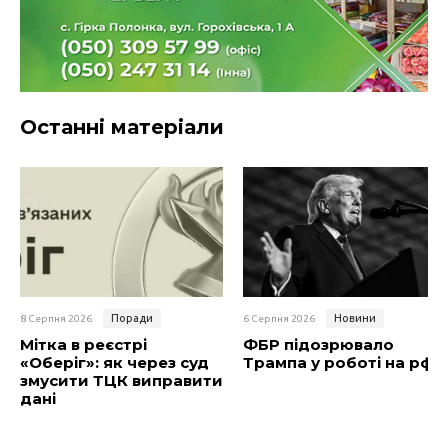
Останні матеріали
Поради
Новини
8 Серпня 2026
6 Серпня 2026
Мітка в реєстрі
ФБР підозрювало
«Оберіг»: як через суд
Трампа у роботі на рф
змусити ТЦК виправити
дані