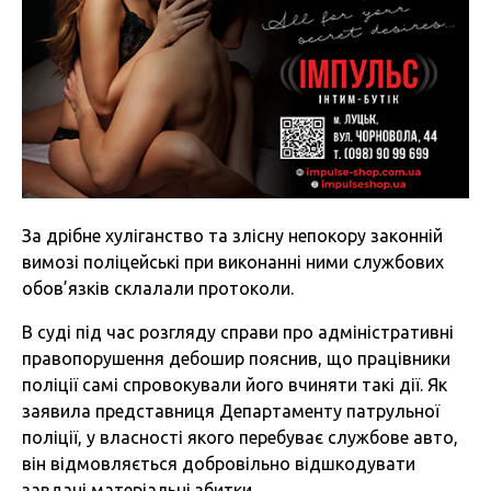
За дрібне хуліганство та злісну непокору законній
вимозі поліцейські при виконанні ними службових
обов’язків склалали протоколи.
В суді під час розгляду справи про адміністративні
правопорушення дебошир пояснив, що працівники
поліції самі спровокували його вчиняти такі дії. Як
заявила представниця Департаменту патрульної
поліції, у власності якого перебуває службове авто,
він відмовляється добровільно відшкодувати
завдані матеріальні збитки.