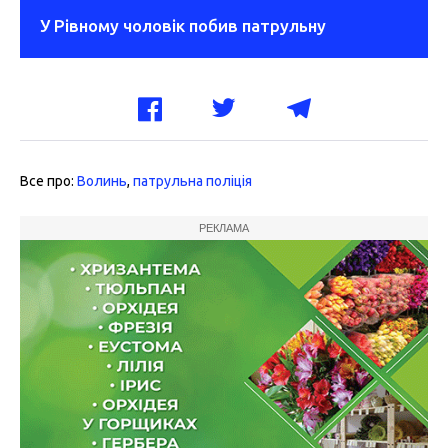
У Рівному чоловік побив патрульну
Все про:
Волинь
,
патрульна поліція
РЕКЛАМА