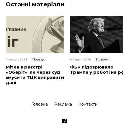
Останні матеріали
Поради
Новини
Сьогодні, 11:18
6 Серпня 2026
Мітка в реєстрі
ФБР підозрювало
«Оберіг»: як через суд
Трампа у роботі на рф
змусити ТЦК виправити
дані
Головна
Реклама
Контакти