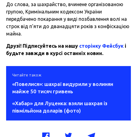
До слова, за шахрайство, вчинене організованою
групою, Кримінальним кодексом України
передбачено покарання у виді позбавлення волі на
строк від п'яти до дванадцяти років з конфіскацією
майна.
Друзі! Підписуйтесь на нашу
сторінку Фейсбук
і
будьте завжди в курсі останніх новин.
Читайте також
«Повелися»: шахраї видурили у волинян
майже 50 тисяч гривень
«Хабар» для Луценка: взяли шахрая із
півмільйона доларів (фото)