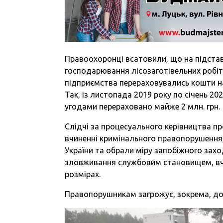
Правоохоронці всатовили, що на підстав
господарювання лісозаготівельних робіт
підприємства перераховувались кошти н
Так, із листопада 2019 року по січень 2
угодами перераховано майже 2 млн. грн.
Слідчі за процесуального керівництва п
вчиненні кримінального правопорушення, 
України та обрали міру запобіжного зах
зловживання службовим становищем, вчи
розмірах.
Правопорушникам загрожує, зокрема, до 