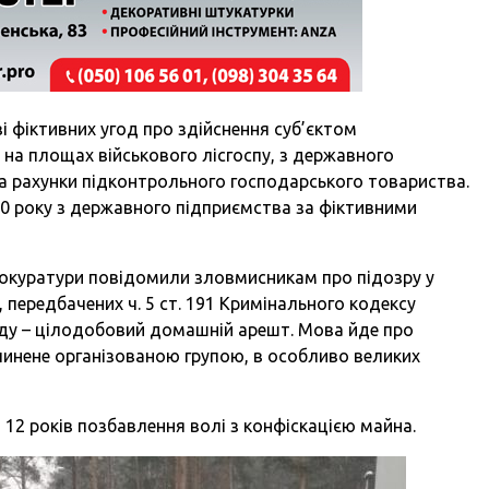
і фіктивних угод про здійснення суб’єктом
 на площах військового лісгоспу, з державного
а рахунки підконтрольного господарського товариства.
020 року з державного підприємства за фіктивними
рокуратури повідомили зловмисникам про підозру у
передбачених ч. 5 ст. 191 Кримінального кодексу
оду – цілодобовий домашній арешт. Мова йде про
нене організованою групою, в особливо великих
12 років позбавлення волі з конфіскацією майна.