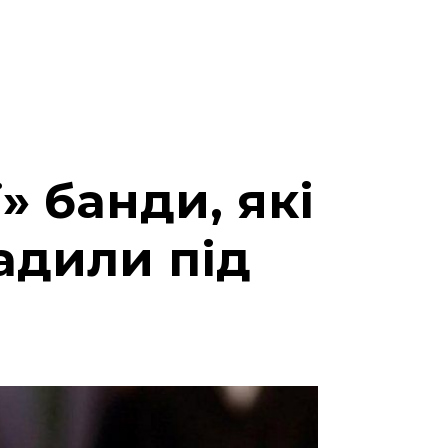
» банди, які
адили під