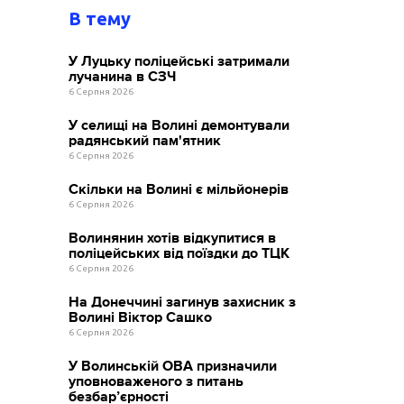
В тему
У Луцьку поліцейські затримали
лучанина в СЗЧ
6 Серпня 2026
У селищі на Волині демонтували
радянський пам'ятник
6 Серпня 2026
Скільки на Волині є мільйонерів
6 Серпня 2026
Волинянин хотів відкупитися в
поліцейських від поїздки до ТЦК
6 Серпня 2026
На Донеччині загинув захисник з
Волині Віктор Сашко
6 Серпня 2026
У Волинській ОВА призначили
уповноваженого з питань
безбар’єрності