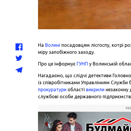
На
Волині
посадовцям лісгоспу, котрі
ро
міру запобіжного заходу.
Про це інформує
ГУНП
у Волинській облас
Нагадаємо, що слідчі детективи Головног
із співробітниками Управлінням Служби б
прокуратури
області
викрили
незаконну 
службові особи державного підприємства 
РЕ