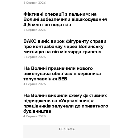
5 Серпня 2026
Фіктивні операції з пальним: на
Волині забезпечили відшкодування
4,5 млн грн податків
5 Серпня 2026
ВАКС виніс вирок фігуранту справи
про контрабанду через Волинську
митницю на пів мільярда гривень
5 Серпня 2026
На Волині призначили нового
виконувача обов’язків керівника
теруправління БЕБ
4 Серпня 2026
На Волині викрили схему фіктивних
відряджень на «Укрзалізниці»:
працівників залучали до приватного
будівництва
4 Серпня 2026
РЕКЛАМА