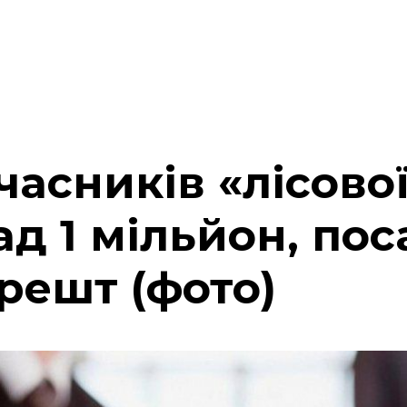
часників «лісової
д 1 мільйон, пос
решт (фото)