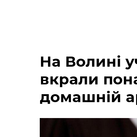
На Волині у
вкрали пона
домашній а