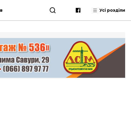
ів
Усі розділи