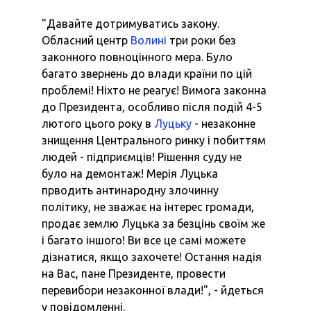
"Давайте дотримуватись закону.
Обласний центр
Волині
три роки без
законного повноцінного мера. Було
багато звернень до влади країни по цій
проблемі! Ніхто не реагує!
Вимога законна
до Президента, особливо після подій 4-5
лютого цього року в
Луцьку
- незаконне
знищення Центрального ринку і побиттям
людей - підприємців! Рішення суду не
було на демонтаж!
Мерія Луцька
прводить антинародну злочинну
політику, не зважає на інтерес громади,
продає землю Луцька за безцінь своїм же
і багато іншого!
Ви все це самі можете
дізнатися, якщо захочете!
Остання надія
на Вас, пане Президенте, провести
перевибори незаконної влади!", - йдеться
у повідомленні.