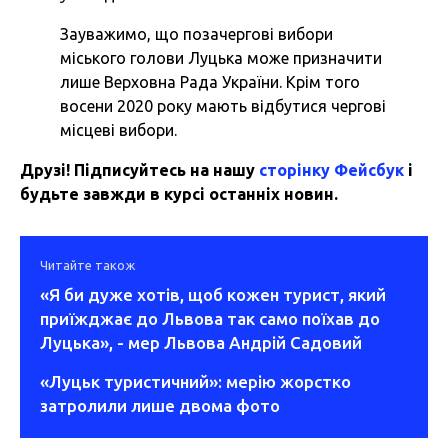
Зауважимо, що позачергові вибори
міського голови Луцька може призначити
лише Верховна Рада України. Крім того
восени 2020 року мають відбутися чергові
місцеві вибори.
Друзі! Підписуйтесь на нашу
сторінку Фейсбук
і
будьте завжди в курсі останніх новин.
Читайте також
«Я би дуже хотів, щоб кожен турист, який
приїжджає до Львова так само поїхав до
Луцька», - мер Львова Андрій Садовий
«Луцьк туристичний»: мерію жорстко
затролили лише двома фото