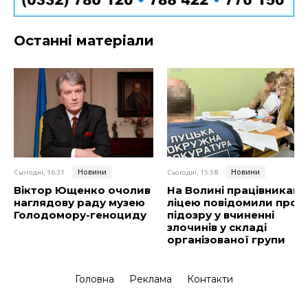
Останні матеріали
Новини
Новини
Сьогодні, 16:31
Сьогодні, 15:58
Віктор Ющенко очолив
На Волині працівникам
наглядову раду музею
ліцею повідомили про
Голодомору-геноциду
підозру у вчиненні
злочинів у складі
організованої групи
Головна
Реклама
Контакти