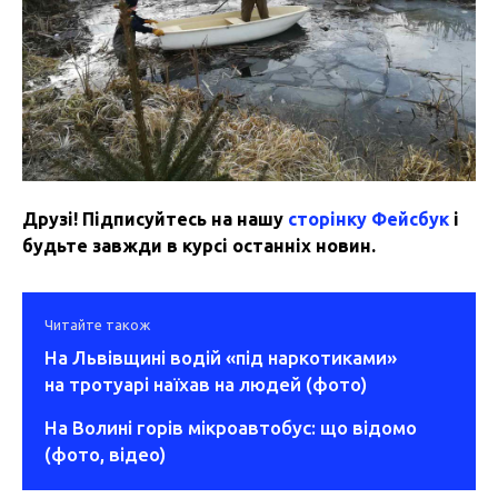
Друзі! Підписуйтесь на нашу
сторінку Фейсбук
і
будьте завжди в курсі останніх новин.
Читайте також
На Львівщині водій «під наркотиками»
на тротуарі наїхав на людей (фото)
На Волині горів мікроавтобус: що відомо
(фото, відео)