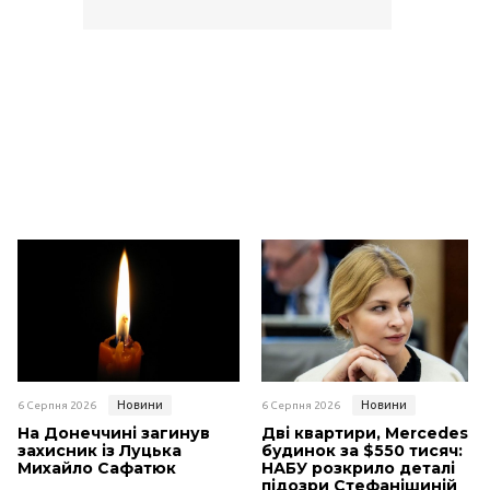
Новини
Новини
6 Серпня 2026
6 Серпня 2026
На Донеччині загинув
Дві квартири, Mercedes і
захисник із Луцька
будинок за $550 тисяч:
Михайло Сафатюк
НАБУ розкрило деталі
підозри Стефанішиній