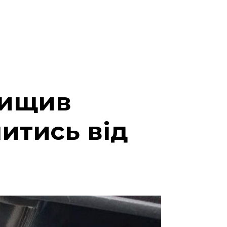
вищив
итись від