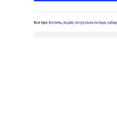
Все про:
Волинь
,
водій
,
патрульна поліція
,
хаба