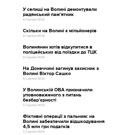
У селищі на Волині демонтували
радянський пам'ятник
6 Серпня 2026
Скільки на Волині є мільйонерів
6 Серпня 2026
Волинянин хотів відкупитися в
поліцейських від поїздки до ТЦК
6 Серпня 2026
На Донеччині загинув захисник з
Волині Віктор Сашко
6 Серпня 2026
У Волинській ОВА призначили
уповноваженого з питань
безбар’єрності
5 Серпня 2026
Фіктивні операції з пальним: на
Волині забезпечили відшкодування
4,5 млн грн податків
5 Серпня 2026