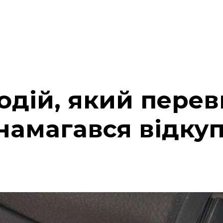
водій, який пере
намагався відкуп