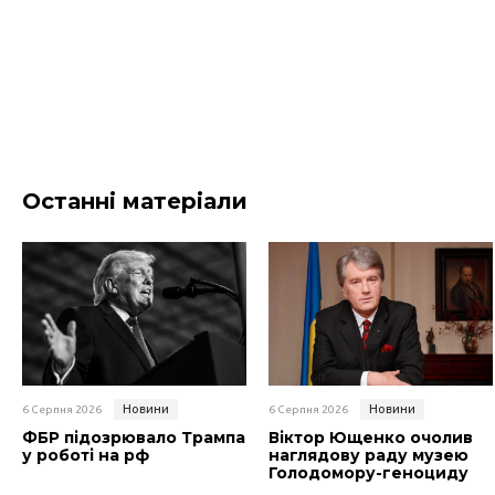
Останні матеріали
Новини
Новини
6 Серпня 2026
6 Серпня 2026
ФБР підозрювало Трампа
Віктор Ющенко очолив
у роботі на рф
наглядову раду музею
Голодомору-геноциду