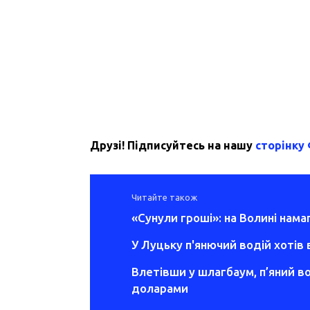
Друзі! Підписуйтесь на нашу
сторінку
Читайте також
«Сунули гроші»: на Волині нама
У Луцьку п'янючий водій хотів 
Влетівши у шлагбаум, п’яний во
доларами