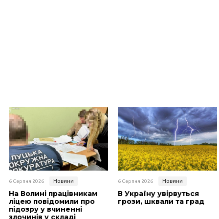
Новини
Новини
6 Серпня 2026
6 Серпня 2026
На Волині працівникам
В Україну увірвуться
ліцею повідомили про
грози, шквали та град
підозру у вчиненні
злочинів у складі