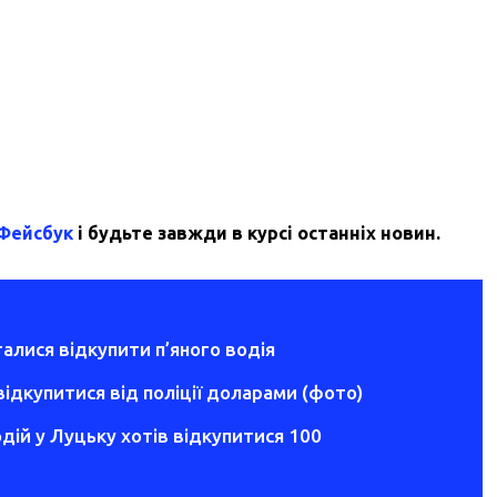
 Фейсбук
і будьте завжди в курсі останніх новин.
галися відкупити п’яного водія
відкупитися від поліції доларами (фото)
дій у Луцьку хотів відкупитися 100