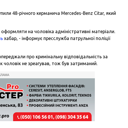
упили 48-річного керманича Mercedes-Benz Citar, який
 оформляти на чоловіка адміністративні матеріали.
ль
хабар, - інформує пресслужба патрульної поліції
переджали про кримінальну відповідальність за
 чоловік не зреагував, тож був затриманий.
КЛАМА