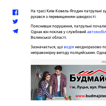
На трасі Київ-Ковель-Ягодин патрульні з
рухався з перевищенням швидкості.
Пояснивши порушення, патрульні почали
Однак він поклав у службовий
автомобі
Волинської області.
Зазначається, що
водія
неодноразово по
неправомірну вигоду поліцейським. Однак
РЕ