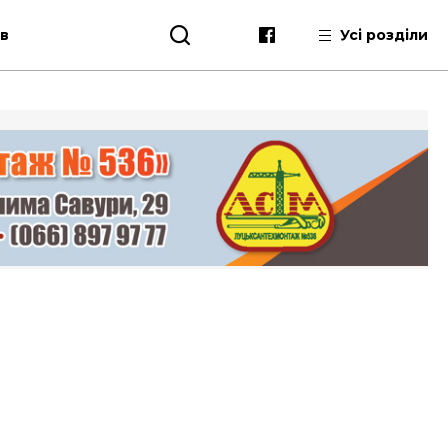
ів
Усі розділи