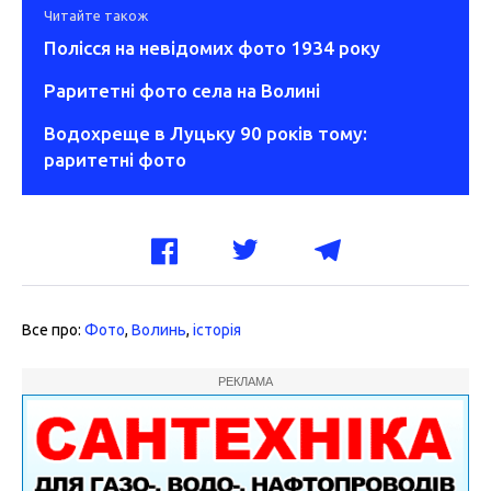
Читайте також
Полісся на невідомих фото 1934 року
Раритетні фото села на Волині
Водохреще в Луцьку 90 років тому:
раритетні фото
Все про:
Фото
,
Волинь
,
історія
РЕКЛАМА