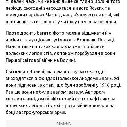
ті далекі часи. Чи не найбільше світлин з Волині того
періоду сьогодні знаходяться в австрійських та
німецьких архівах. Час від часу з’являються нові, які
проливають світло на ту чи іншу подію часів війни.
Проте досить багато фото можна відшукати й у
архівах та аукціонах сусідньої із Волинню Польщі.
Найчастіше на таких кадрах можна побачити
польських легіоністів, як також перебували в роки
Першої світової війни на Волині.
Світлини з Волині, які демонструємо сьогодні
знаходяться в фондах Польської Академії Знань. Усі
вони підписані, як такі, що були зроблені у 1916 році.
Раніше вони не були знайомі загалу. Автором
світлин є невідомий військовий фотограф із числа
польських легіоністів, які в роки війни воювали на
боці австро-угорської армії.
РЕКЛАМА