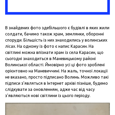
В знайдених фото здебільшого є будівлі в яких жили
солдати, бачимо також храм, землянки, оборонні
споруди. Більшість із них знаходились у волинських
лісах. На одному із фото є напис Карасин. На
світлині можна впізнати храм із села Карасин, що
сьогодні знаходиться в Маневицькому районі
Волинської області. Ймовірно усі ці фото зроблені
орієнтовно на Маневиччині. На жаль, точної локації
не вказано, просто підписано Волинь. Можливо такі
підписи з’являться в Інтернет архіві пізніше, будемо
слідкувати за оновленням, адже час від часу
з’являються нові світлини із цього періоду.