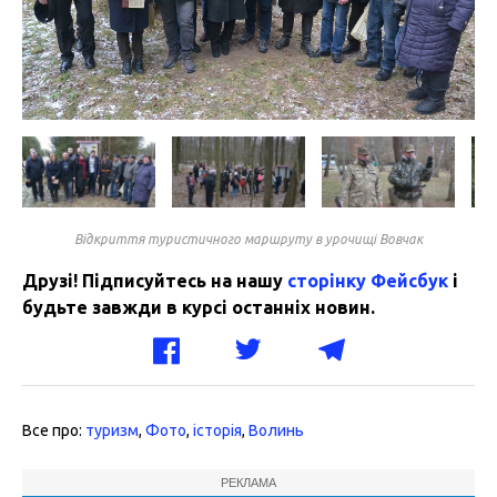
Відкриття туристичного маршруту в урочищі Вовчак
Друзі! Підписуйтесь на нашу
сторінку Фейсбук
і
будьте завжди в курсі останніх новин.
Все про:
туризм
,
Фото
,
історія
,
Волинь
РЕКЛАМА