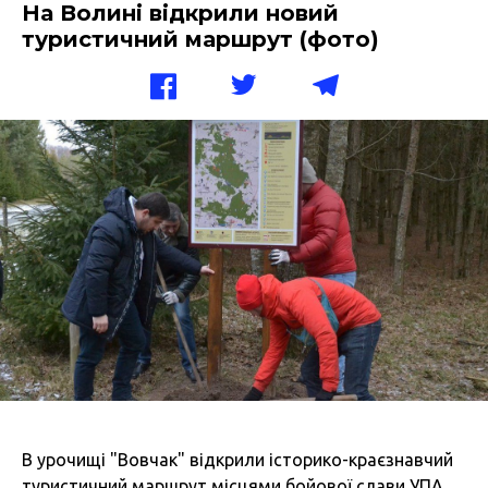
На Волині відкрили новий
туристичний маршрут (фото)
В урочищі "Вовчак"
відкрили історико-краєзнавчий
туристичний маршрут місцями бойової слави УПА,