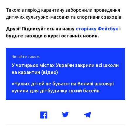
Також в період карантину заборонили проведення
дитячих культурно-масових та спортивних заходів.
Друзі! Підписуйтесь на нашу
сторінку Фейсбук
і
будьте завжди в курсі останніх новин.
Читайте також
У чотирьох містах України закрили всі школи
на карантин (відео)
«Чужих дітей не буває»: на Волині школярі
купили для дітбудинку сухий басейн