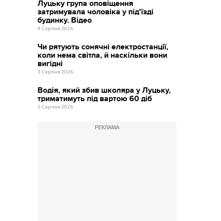
Луцьку група оповіщення
затримувала чоловіка у під'їзді
будинку. Відео
4 Серпня 2026
Чи рятують сонячні електростанції,
коли нема світла, й наскільки вони
вигідні
3 Серпня 2026
Водія, який збив школяра у Луцьку,
триматимуть під вартою 60 діб
3 Серпня 2026
РЕКЛАМА