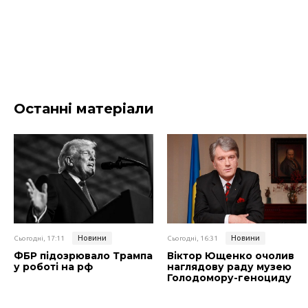
Останні матеріали
Новини
Новини
Сьогодні, 17:11
Сьогодні, 16:31
ФБР підозрювало Трампа
Віктор Ющенко очолив
у роботі на рф
наглядову раду музею
Голодомору-геноциду