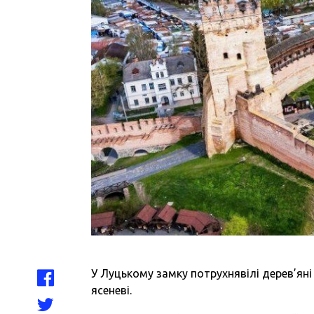
У Луцькому замку потрухнявілі дерев’яні
ясеневі.