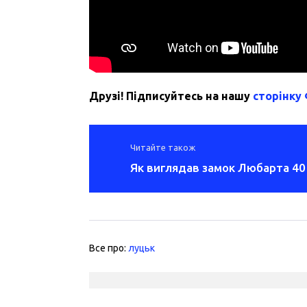
Друзі! Підписуйтесь на нашу
сторінку
Читайте також
Як виглядав замок Любарта 40 
Все про:
луцьк