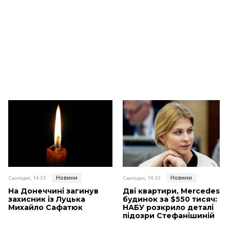
Новини
Новини
Сьогодні, 14:55
Сьогодні, 14:35
На Донеччині загинув
Дві квартири, Mercedes і
захисник із Луцька
будинок за $550 тисяч:
Михайло Сафатюк
НАБУ розкрило деталі
підозри Стефанішиній