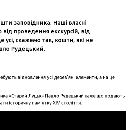
ошти заповідника. Наші власні
 від проведення екскурсій, від
 усі, скажемо так, кошти, які не
авло Рудецький.
ебують відновлення усі дерев’яні елементи, а на це
ника «Старий Луцьк» Павло Рудецький каже,що подають
ати історичну пам’ятку XIV століття.