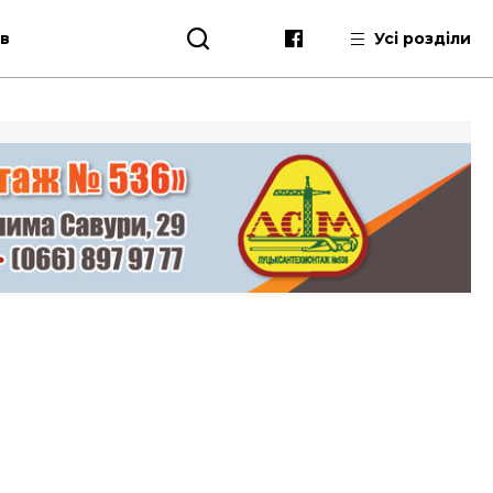
ів
Усі розділи