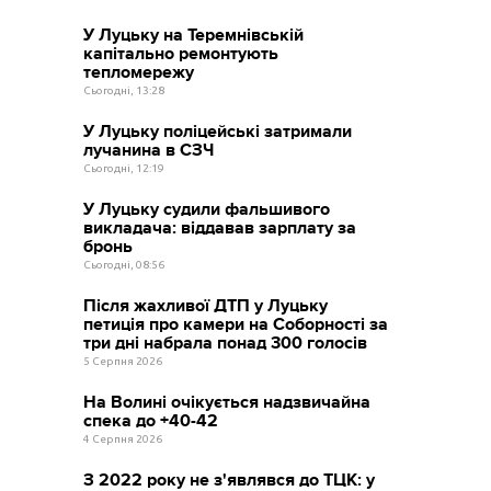
У Луцьку на Теремнівській
капітально ремонтують
тепломережу
Сьогодні, 13:28
У Луцьку поліцейські затримали
лучанина в СЗЧ
Сьогодні, 12:19
У Луцьку судили фальшивого
викладача: віддавав зарплату за
бронь
Сьогодні, 08:56
Після жахливої ДТП у Луцьку
петиція про камери на Соборності за
три дні набрала понад 300 голосів
5 Серпня 2026
На Волині очікується надзвичайна
спека до +40-42
4 Серпня 2026
З 2022 року не з'являвся до ТЦК: у