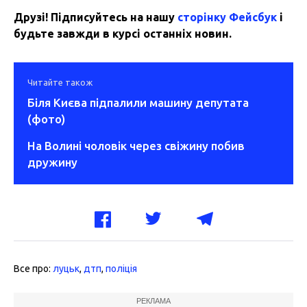
Друзі! Підписуйтесь на нашу
сторінку Фейсбук
і
будьте завжди в курсі останніх новин.
Читайте також
Біля Києва підпалили машину депутата
(фото)
На Волині чоловік через свіжину побив
дружину
Все про:
луцьк
,
дтп
,
поліція
РЕКЛАМА