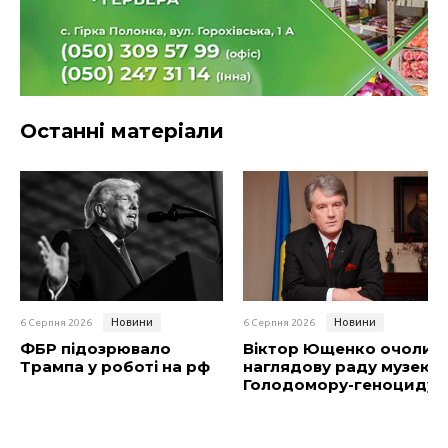
Останні матеріали
Новини
Новини
6 Серпня 2026
6 Серпня 2026
ФБР підозрювало
Віктор Ющенко очолив
Трампа у роботі на рф
наглядову раду музею
Голодомору-геноциду