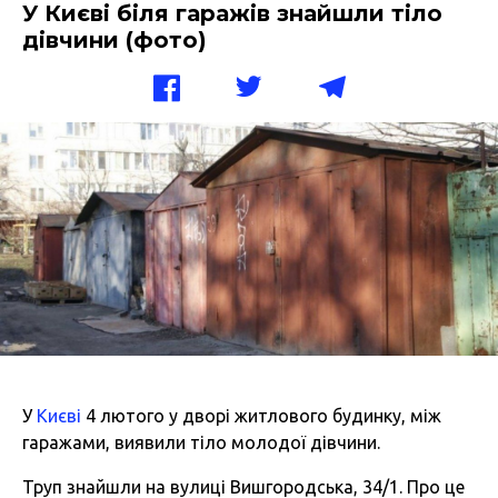
У Києві біля гаражів знайшли тіло
дівчини (фото)
У
Києві
4 лютого у дворі житлового будинку, між
гаражами, виявили тіло молодої дівчини.
Труп знайшли на вулиці Вишгородська, 34/1. Про це