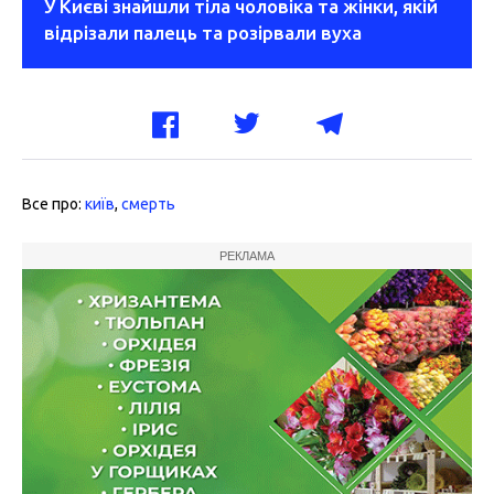
У Києві знайшли тіла чоловіка та жінки, якій
відрізали палець та розірвали вуха
Все про:
київ
,
смерть
РЕКЛАМА