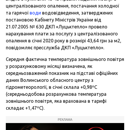
централізованого опалення, постачання холодної
та гарячої
води
водовідведення, затверджених
постановою Кабінету Міністрів України від
21.07.2005 № 630 ДКП «Луцьктепло» провело
нарахування плати за послугу з централізованого
опалення в січні 2020 року в розмірі 43,64 грн за м2,
повідомляє пресслужба ДКП «Луцьктепло».
Середня фактична температура зовнішнього повітря
у розрахунковому місяці визначена, як
середньозважений показник на підставі офіційних
даних Волинського обласного центру з
гідрометеорології, в січні склала +0,98ºС
(середньодобова розрахункова температура
зовнішнього повітря, яка врахована в тарифі
складає +1,47ºС).
РЕКЛАМА