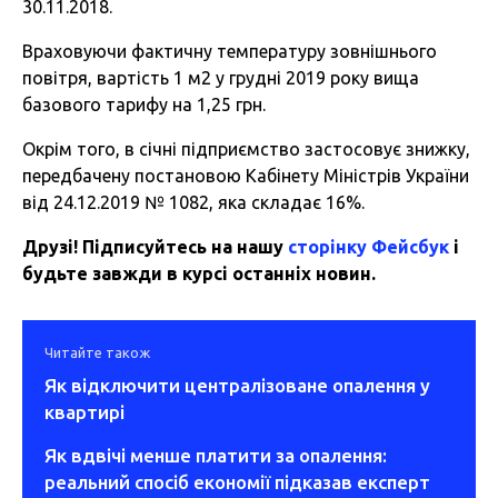
30.11.2018.
Враховуючи фактичну температуру зовнішнього
повітря, вартість 1 м2 у грудні 2019 року вища
базового тарифу на 1,25 грн.
Окрім того, в січні підприємство застосовує знижку,
передбачену постановою Кабінету Міністрів України
від 24.12.2019 № 1082, яка складає 16%.
Друзі! Підписуйтесь на нашу
сторінку Фейсбук
і
будьте завжди в курсі останніх новин.
Читайте також
Як відключити централізоване опалення у
квартирі
Як вдвічі менше платити за опалення:
реальний спосіб економії підказав експерт