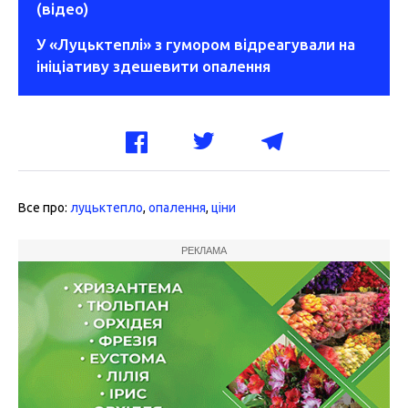
(відео)
У «Луцьктеплі» з гумором відреагували на
ініціативу здешевити опалення
Все про:
луцьктепло
,
опалення
,
ціни
РЕКЛАМА