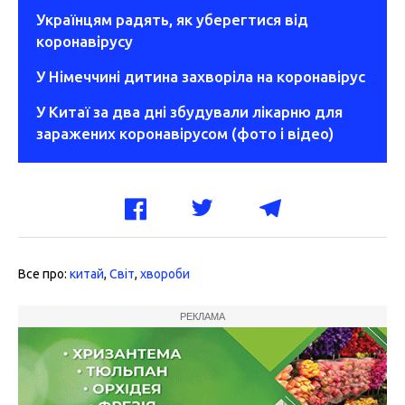
Українцям радять, як уберегтися від
коронавірусу
У Німеччині дитина захворіла на коронавірус
У Китаї за два дні збудували лікарню для
заражених коронавірусом (фото і відео)
Все про:
китай
,
Світ
,
хвороби
РЕКЛАМА