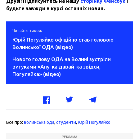
Друзі! Підписуйтесь на нашу
сторінку Фейсбук
і
будьте завжди в курсі останніх новин.
Читайте також
Юрій Погуляйко офіційно став головою
Волинської ОДА (відео)
Нового голову ОДА на Волині зустріли
вигуками «Ану-ка давай-ка звідси,
Погуляйка» (відео)
Все про:
волинська ода
,
студенти
,
Юрій Погуляйко
РЕКЛАМА