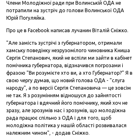
Члени Молодіжної ради при Волинській ОДА не
потрапили на зустріч до голови Волинської ОДА
Юрій Погуляйка.
Про це в Facebook написав лучанин Віталій Сніжко.
"Але замість зустрічі з губернатором, отримали
хамську поведінку незрузомілого чиновника Книша
Сергія Степанович, який не вспіли ми зайти в кабінет
помічника губернатора, відзначився погрозами і
фразою "Ви розумієте хто ви, а хто Губернатор?" Я в
свою чергу думав, що новий голова ОДА - "слуга
народу", а по версії Сергія Ст
епановича — це зовсім
не так. Я з розумінням відношуся до зайнятості
губернатора і вдячний його помічнику, який хоч не
зразу, але зрозумів нас і зрозумів, що молодіжна
рада працює спільно з ОДА і для того, щоб
молодіжна політика у нашій області розвивалася
належним чином", - додав Сніжко.