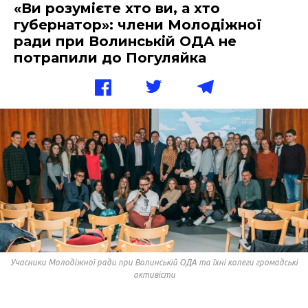
«Ви розумієте хто ви, а хто
губернатор»: члени Молодіжної
ради при Волинській ОДА не
потрапили до Погуляйка
Учасники Молодіжної ради при Волинській ОДА та їхні колеги громадські
активісти