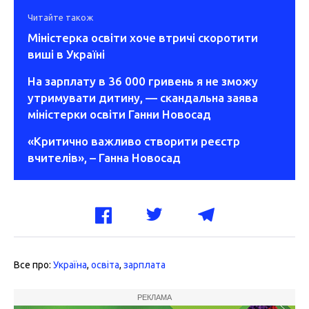
Читайте також
Міністерка освіти хоче втричі скоротити
виші в Україні
На зарплату в 36 000 гривень я не зможу
утримувати дитину, — скандальна заява
міністерки освіти Ганни Новосад
«Критично важливо створити реєстр
вчителів», – Ганна Новосад
Все про:
Україна
,
освіта
,
зарплата
РЕКЛАМА