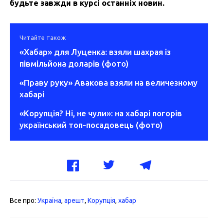
будьте завжди в курсі останніх новин.
Читайте також
«Хабар» для Луценка: взяли шахрая із
півмільйона доларів (фото)
«Праву руку» Авакова взяли на величезному
хабарі
«Корупція? Ні, не чули»: на хабарі погорів
український топ-посадовець (фото)
Все про:
Україна
,
арешт
,
Корупція
,
хабар