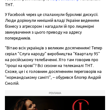
ТНТ.
У Facebook через це спалахнули бурхливі дискусії.
Люди дорікнули нинішній владі України веденням
бізнесу з агресором і нагадали їй про лицемірні
звинувачення з цього приводу на адресу
попередників.
"Вітаю всіх українців з великим досягненням! Тепер
серіал "Слуга народу" виробництва "Кварталу 95"
на російському телебаченні. Хто там говорив про
"гроші на крові"? Всі сезони на телеканалі ТНТ.
Схоже, це і є головним досягненням переговорів на
"нормандському саміті", – обурився блогер Андрій
Смолій.
РЕКЛАМА