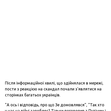
Після інформаційної хвилі, що здійнялася в мережі,
пости з реакцією на скандал почали з'являтися на
сторінках багатьох українців.
"А ось і відповідь, про що Зе домовлявся", "Так хто
у нас на війні заробляє? Тільки поговорив з Путіним і