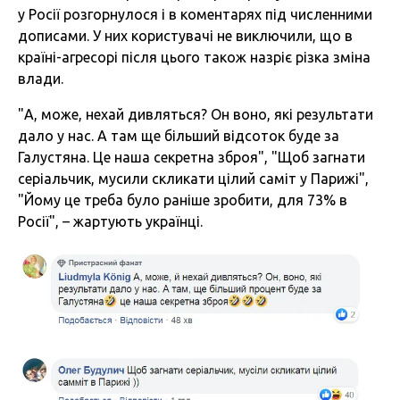
у Росії розгорнулося і в коментарях під численними
дописами. У них користувачі не виключили, що в
країні-агресорі після цього також назріє різка зміна
влади.
"А, може, нехай дивляться? Он воно, які результати
дало у нас. А там ще більший відсоток буде за
Галустяна. Це наша секретна зброя", "Щоб загнати
серіальчик, мусили скликати цілий саміт у Парижі",
"Йому це треба було раніше зробити, для 73% в
Росії", – жартують українці.