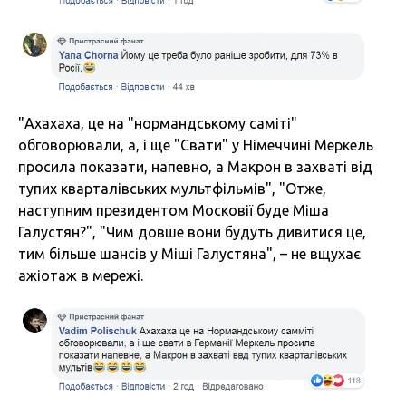
"Ахахаха, це на "нормандському саміті"
обговорювали, а, і ще "Свати" у Німеччині Меркель
просила показати, напевно, а Макрон в захваті від
тупих кварталівських мультфільмів", "Отже,
наступним президентом Московії буде Міша
Галустян?", "Чим довше вони будуть дивитися це,
тим більше шансів у Міші Галустяна", – не вщухає
ажіотаж в мережі.