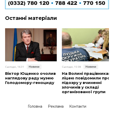
Останні матеріали
Новини
Новини
Сьогодні, 16:31
Сьогодні, 15:58
Віктор Ющенко очолив
На Волині працівникам
наглядову раду музею
ліцею повідомили про
Голодомору-геноциду
підозру у вчиненні
злочинів у складі
організованої групи
Головна
Реклама
Контакти