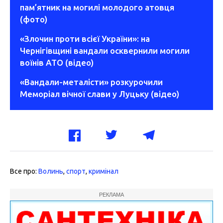
пам’ятник на могилі молодого атовця
(фото)
«Злочин проти всієї України»: на
Чернігівщині вандали осквернили могили
воїнів АТО (відео)
«Вандали-металісти» розкурочили
Меморіал вічної слави у Луцьку (відео)
Все про:
Волинь
,
спорт
,
кримінал
РЕКЛАМА