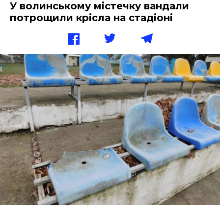
У волинському містечку вандали
потрощили крісла на стадіоні