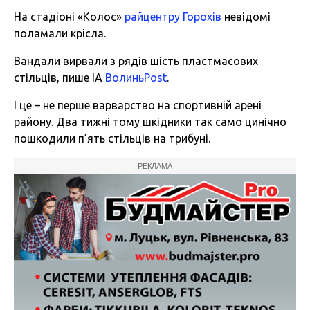
На стадіоні «Колос»
райцентру Горохів
невідомі
поламали крісла.
Вандали вирвали з рядів шість пластмасових
стільців, пише ІА
ВолиньPost
.
І це – не перше варварство на спортивній арені
району. Два тижні тому шкідники так само цинічно
пошкодили п’ять стільців на трибуні.
РЕКЛАМА