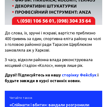
До слова, їх, зручні і яскраві, вартістю приблизно
400 гривень за один, спортивна еліта району на чолі
з головою районної ради Тарасом Щерблюком
замовляла аж у Харкові.
З часу, відколи районна влада реконструювала
місцевий стадіон «Колос», минув лише рік.
Друзі! Підписуйтесь на нашу
сторінку Фейсбук
і
будьте завжди в курсі останніх новин.
Читайте також
«Спіймати і вбити»: вандали розгромили