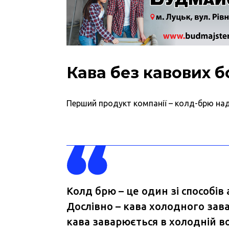
Кава без кавових б
Перший продукт компанії – колд-брю над
Колд брю – це один зі способі
Дослівно – кава холодного зав
кава заварюється в холодній вод