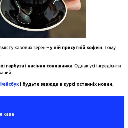
вмісту кавових зерен –
у ній присутній кофеїн
. Тому
.
ві гарбуза і насіння соняшника
. Однак усі інгредієнти
ваний.
 Фейсбук
і будьте завжди в курсі останніх новин.
а кава