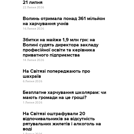
21 липня
22 Липня 2026
Волинь отримала понад 361 мільйон
на харчування учнів
16 Липня 2026
Збитки на майже 1,9 млн грн: на
Волині судять директора закладу
професійної освіти та керівника
приватного підприємства
14 Липня 2026
На Світязі попереджають про
шахраїв
6 Липня 2026
Безплатне харчування школярам: чи
мають громади на це гроші?
1 Липня 2026
На Світязі оштрафували 20
відпочивальників за відсутність
рятувальних жилетів і алкоголь на
воді
1 Липня 2026