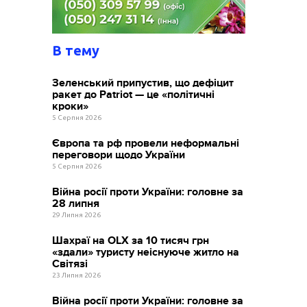
В тему
Зеленський припустив, що дефіцит
ракет до Patriot — це «політичні
кроки»
5 Серпня 2026
Європа та рф провели неформальні
переговори щодо України
5 Серпня 2026
Війна росії проти України: головне за
28 липня
29 Липня 2026
Шахраї на OLX за 10 тисяч грн
«здали» туристу неіснуюче житло на
Світязі
23 Липня 2026
Війна росії проти України: головне за