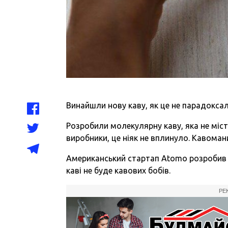
Винайшли нову каву, як це не парадоксал
Розробили молекулярну каву, яка не міст
виробники, це ніяк не вплинуло. Кавома
Американський стартап Atomo розробив т
каві не буде кавових бобів.
РЕ