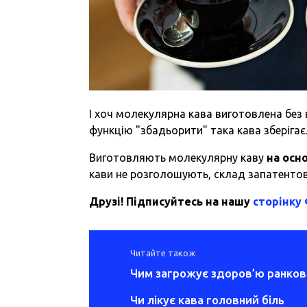
І хоч молекулярна кава виготовлена без 
функцію "збадьорити" така кава зберігає
Виготовляють молекулярну каву
на осно
кави не розголошують, склад запатенто
Друзі! Підписуйтесь на нашу
сторінку
Читайте також
Чим загрожує здоров’ю ранков
Чи лікує кава головний біль