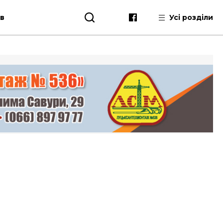
ів
Усі розділи