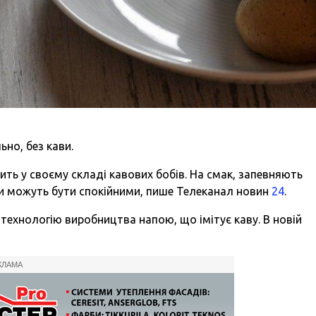
ьно, без кави.
ить у своєму складі кавових бобів. На смак, запевняють
ни можуть бути спокійними, пише Телеканал новин
24
.
ехнологію виробництва напою, що імітує каву. В новій
КЛАМА