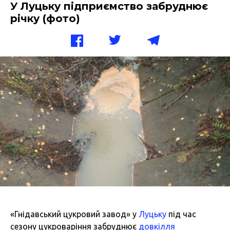
У Луцьку підприємство забруднює
річку (фото)
«Гнідавський цукровий завод» у
Луцьку
під час
сезону цукроваріння забруднює
довкілля