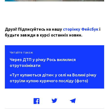
Друзі! Підписуйтесь на нашу
сторінку Фейсбук
і
будьте завжди в курсі останніх новин.
Читайте також
Через ДТП у річку Рось вилилися
отрутохімікати
«Тут купаються діти»: у селі на Волині річку
отруїли купою курячого посліду (фото)