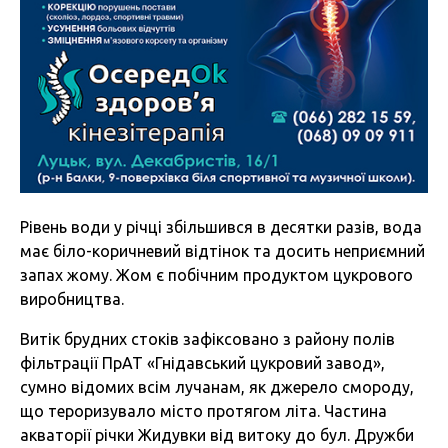
Рівень води у річці збільшився в десятки разів, вода
має біло-коричневий відтінок та досить неприємний
запах жому. Жом є побічним продуктом цукрового
виробництва.
Витік брудних стоків зафіксовано з району полів
фільтрації ПрАТ «Гнідавський цукровий завод»,
сумно відомих всім лучанам, як джерело смороду,
що тероризувало місто протягом літа. Частина
акваторії річки Жидувки від витоку до бул. Дружби