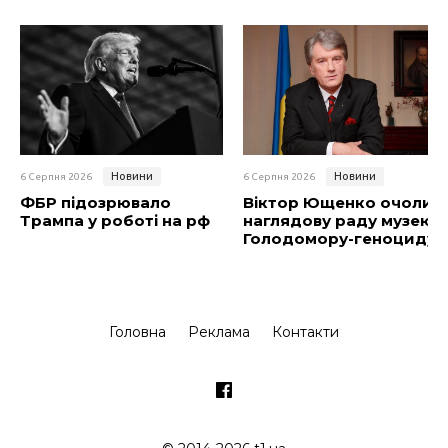
Новини
Новини
6 Серпня 2026
6 Серпня 2026
ФБР підозрювало
Віктор Ющенко очолив
Трампа у роботі на рф
наглядову раду музею
Голодомору-геноциду
Головна
Реклама
Контакти