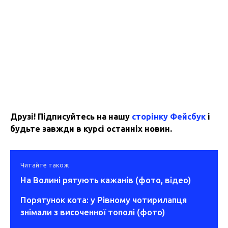
Друзі! Підписуйтесь на нашу
сторінку Фейсбук
і
будьте завжди в курсі останніх новин.
Читайте також
На Волині рятують кажанів (фото, відео)
Порятунок кота: у Рівному чотирилапця
знімали з височенної тополі (фото)