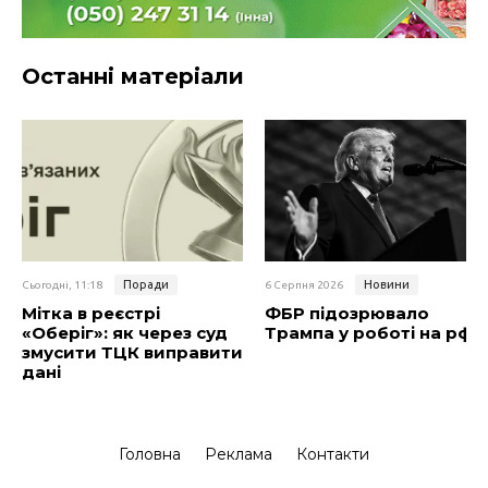
Останні матеріали
Поради
Новини
Сьогодні, 11:18
6 Серпня 2026
Мітка в реєстрі
ФБР підозрювало
«Оберіг»: як через суд
Трампа у роботі на рф
змусити ТЦК виправити
дані
Головна
Реклама
Контакти