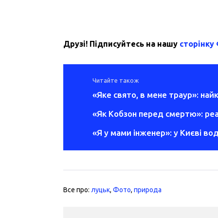
Друзі! Підписуйтесь на нашу
сторінку
Читайте також
«Яке свято, в мене траур»: най
«Як Кобзон перед смертю»: ре
«Я у мами інженер»: у Києві во
Все про:
луцьк
,
Фото
,
природа