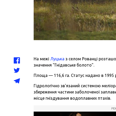
На межі
Луцька
з селом Рованці розташо
значення "Гнідавське болото".
Площа — 116,6 га. Статус надано в 1995 
Гідрологічно зв'язаний системою меліор
збереження частини заболоченої заплави 
місце гніздування водоплавних птахів.
РЕ