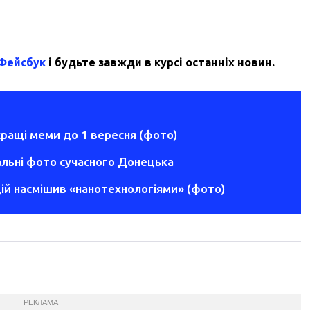
 Фейсбук
і будьте завжди в курсі останніх новин.
кращі меми до 1 вересня (фото)
альні фото сучасного Донецька
дій насмішив «нанотехнологіями» (фото)
РЕКЛАМА