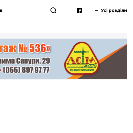
ів
Усі розділи