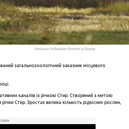
Заказник Гнідавське болото в Луцьку
ваний загальнозоологічний заказник місцевого
році.
ативних каналів із річкою Стир. Створений з метою
річки Стир. Зростає велика кількість рідкісних рослин,
КЛАМА