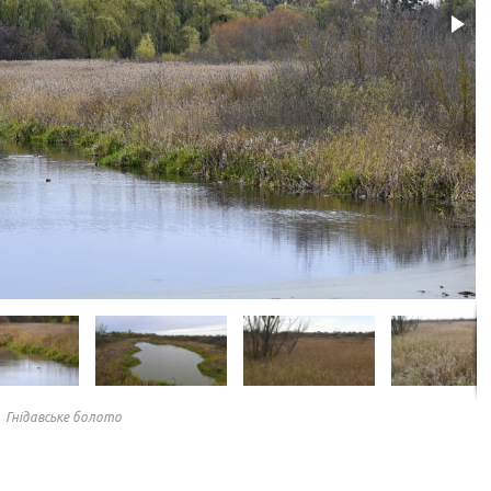
Гнідавське болото