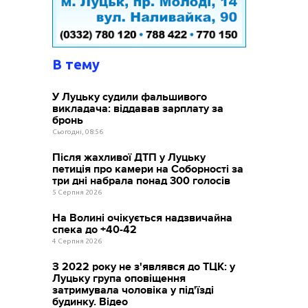
В тему
У Луцьку судили фальшивого
викладача: віддавав зарплату за
бронь
Сьогодні, 08:56
Після жахливої ДТП у Луцьку
петиція про камери на Соборності за
три дні набрала понад 300 голосів
5 Серпня 2026
На Волині очікується надзвичайна
спека до +40-42
4 Серпня 2026
З 2022 року не з'являвся до ТЦК: у
Луцьку група оповіщення
затримувала чоловіка у під'їзді
будинку. Відео