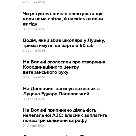
4 Серпня 2026
Чи рятують сонячні електростанції,
коли нема світла, й наскільки вони
вигідні
3 Серпня 2026
Водія, який збив школяра у Луцьку,
триматимуть під вартою 60 діб
3 Серпня 2026
На Волині оголосили про створення
Координаційного центру
ветеранського руху
3 Серпня 2026
На Донеччині загинув захисник з
Луцька Едуард Павловський
3 Серпня 2026
На Волині припинено діяльність
нелегальної АЗС: власник заплатить
понад три мільйони штрафу
31 Липня 2026