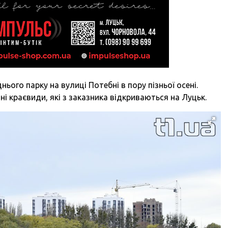
нього парку на вулиці Потебні в пору пізньої осені.
ні краєвиди, які з заказника відкриваються на Луцьк.