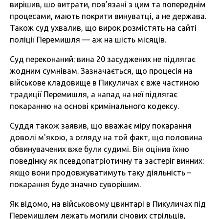
вирішив, шо витрати, пов’язані з цим та попереднім
процесами, мають покрити винуватці, а не держава.
Також суд ухвалив, що вирок розмістять на сайті
поліції Перемишля — аж на шість місяців.
Суд переконаний: вина 20 засуджених не підлягає
жодним сумнівам. Зазначається, що процесія на
військове кладовище в Пикуличах є вже частиною
традиції Перемишля, а напад на неї підлягає
покаранню на основі кримінального кодексу.
Суддя також заявив, що вважає міру покарання
доволі м'якою, з огляду на той факт, що половина
обвинувачених вже були судимі. Він оцінив їхню
поведінку як псевдопатріотичну та застеріг винних:
якщо вони продовжуватимуть таку діяльність –
покарання буде значно суворішим.
Як відомо, на військовому цвинтарі в Пикуличах під
Перемишлем лежать могили січових стрільців,