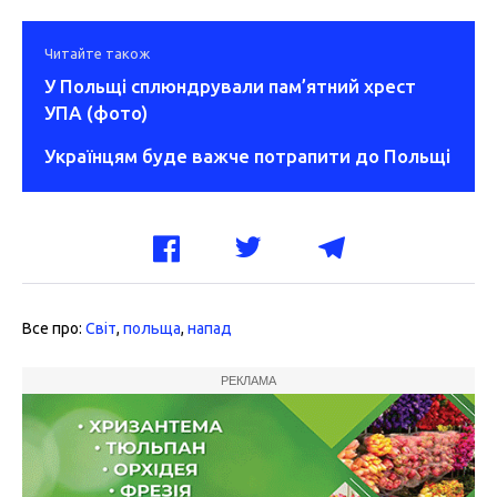
Читайте також
У Польщі сплюндрували пам’ятний хрест
УПА (фото)
Українцям буде важче потрапити до Польщі
Все про:
Світ
,
польща
,
напад
РЕКЛАМА