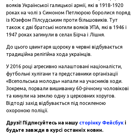
вояків Української галицької армії, які в 1918-1920
роках на чолі з Симоном Петлюрою боролися поряд
із Юзефом Пілсудським проти більшовиків. Тут
також є дві братські могили вояків УПА, які в 1946 і
1947 роках загинули в селах Бірча і Лішня.
До цього цвинтаря щороку в червні відбувається
традиційна релігійна хода українців.
У 2016 році агресивно налаштовані націоналісти,
футбольні хулігани та представники організації
«Всепольська молодь» напали на учасників ходи.
Зокрема, порвали вишиванку 60-річному чоловікові
та кинули на землю одну з церковних хоругов.
Відтоді захід відбувається під посиленою
охороною поліції.
Друзі! Підписуйтесь на нашу
сторінку Фейсбук
і
будьте завжди в курсі останніх новин.