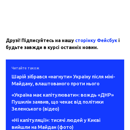
Друзі! Підписуйтесь на нашу
сторінку Фейсбук
і
будьте завжди в курсі останніх новин.
Читайте також
Шарій зібрався «нагнути» Україну після міні-
Майдану, влаштованого проти нього
«Україна має капітулювати»: вождь «ДНР»
Пушилін заявив, що чекає від політики
Зеленського (відео)
«Ні капітуляції»: тисячі людей у Києві
вийшли на Майдан (фото)