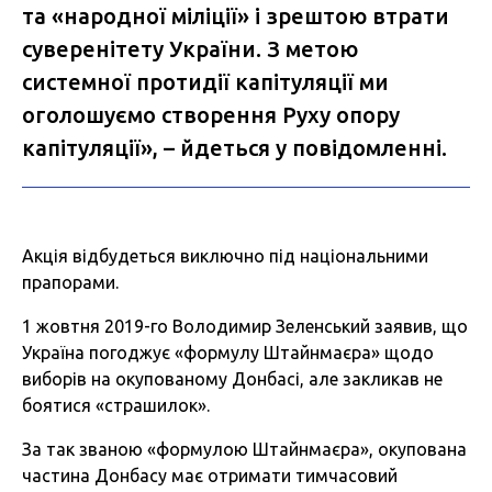
та «народної міліції» і зрештою втрати
суверенітету України. З метою
системної протидії капітуляції ми
оголошуємо створення Руху опору
капітуляції», – йдеться у повідомленні.
Акція відбудеться виключно під національними
прапорами.
1 жовтня 2019-го Володимир Зеленський заявив, що
Україна погоджує «формулу Штайнмаєра» щодо
виборів на окупованому Донбасі, але закликав не
боятися «страшилок».
За так званою «формулою Штайнмаєра», окупована
частина Донбасу має отримати тимчасовий