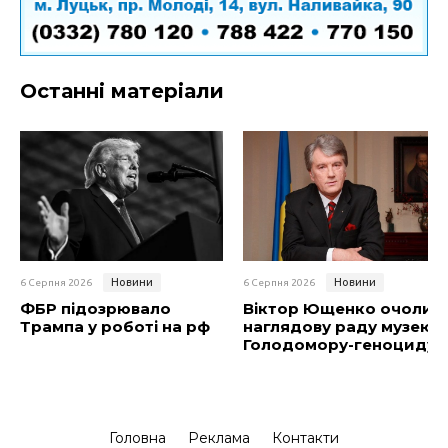
Останні матеріали
Новини
Новини
6 Серпня 2026
6 Серпня 2026
ФБР підозрювало
Віктор Ющенко очолив
Трампа у роботі на рф
наглядову раду музею
Голодомору-геноциду
Головна
Реклама
Контакти